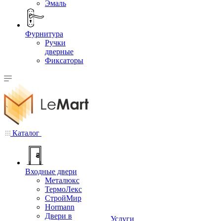
Эмаль
Фурнитура
Ручки
дверные
Фиксаторы
Каталог
Входные двери
Металюкс
ТермоЛекс
СтройМир
Hormann
Двери в
Услуги