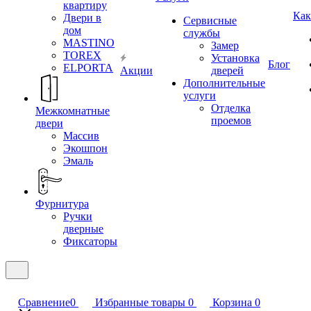
квартиру
Как
Двери в
Сервисные
дом
службы
MASTINO
Замер
TOREX
Установка
Блог
ELPORTA
Акции
дверей
Дополнительные
услуги
Отделка
Межкомнатные
проемов
двери
Массив
Экошпон
Эмаль
Фурнитура
Ручки
дверные
Фиксаторы
Сравнение
0
Избранные товары
0
Корзина
0