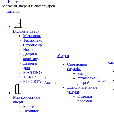
Корзина
0
Магазин дверей и аксессуаров.
Каталог
Входные двери
Металюкс
ТермоЛекс
СтройМир
Hormann
Двери в
Услуги
квартиру
Как
Двери в
Сервисные
дом
службы
MASTINO
Замер
TOREX
Установка
Блог
ELPORTA
Акции
дверей
Дополнительные
услуги
Отделка
Межкомнатные
проемов
двери
Массив
Экошпон