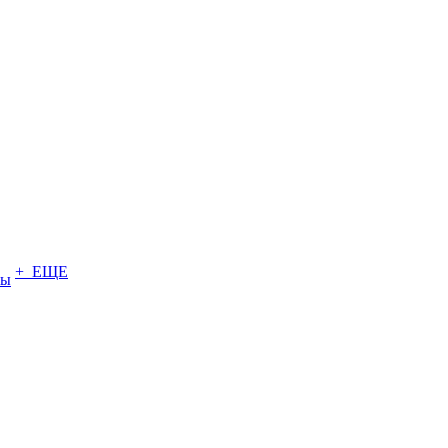
+ ЕЩЕ
ты