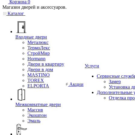
Корзина
0
Магазин дверей и аксессуаров.
Каталог
Входные двери
Металюкс
ТермоЛекс
СтройМир
Hormann
Двери в квартиру
Услуги
Двери в дом
MASTINO
Сервисные служб
TOREX
Замер
Акции
ELPORTA
Установка д
Дополнительные 
Отделка пр
Межкомнатные двери
Массив
Экошпон
Эмаль