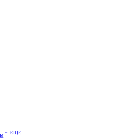
+ ЕЩЕ
ты