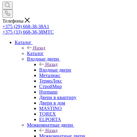
Телефоны
+375 (29) 668-38-38
A1
+375 (33) 668-38-38
МТС
Каталог
Назад
Каталог
Входные двери
Назад
Входные двери
Металюкс
ТермоЛекс
СтройМир
Hormann
Двери в квартиру
Двери в дом
MASTINO
TOREX
ELPORTA
Межкомнатные двери
Назад
Межкомнатные двери