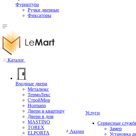
Фурнитура
Ручки дверные
Фиксаторы
Каталог
Входные двери
Металюкс
ТермоЛекс
СтройМир
Hormann
Двери в квартиру
Услуги
Двери в дом
MASTINO
Сервисные служб
TOREX
Замер
Акции
ELPORTA
Установка д