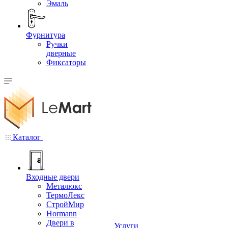
Эмаль
Фурнитура
Ручки
дверные
Фиксаторы
Каталог
Входные двери
Металюкс
ТермоЛекс
СтройМир
Hormann
Двери в
Услуги