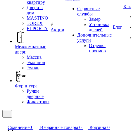
квартиру
Как
Двери в
Сервисные
дом
службы
MASTINO
Замер
TOREX
Установка
Блог
ELPORTA
Акции
дверей
Дополнительные
услуги
Отделка
Межкомнатные
проемов
двери
Массив
Экошпон
Эмаль
Фурнитура
Ручки
дверные
Фиксаторы
Сравнение
0
Избранные товары
0
Корзина
0