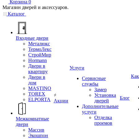
Корзина
0
Магазин дверей и аксессуаров.
Каталог
Входные двери
Металюкс
ТермоЛекс
СтройМир
Hormann
Двери в
Услуги
квартиру
Как
Двери в
Сервисные
дом
службы
MASTINO
Замер
TOREX
Установка
Блог
ELPORTA
Акции
дверей
Дополнительные
услуги
Отделка
Межкомнатные
проемов
двери
Массив
Экошпон