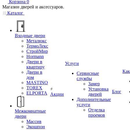
Корзина
0
Магазин дверей и аксессуаров.
Каталог
Входные двери
Металюкс
ТермоЛекс
СтройМир
Hormann
Двери в
Услуги
квартиру
Как
Двери в
Сервисные
дом
службы
MASTINO
Замер
TOREX
Установка
Блог
ELPORTA
Акции
дверей
Дополнительные
услуги
Отделка
Межкомнатные
проемов
двери
Массив
Экошпон