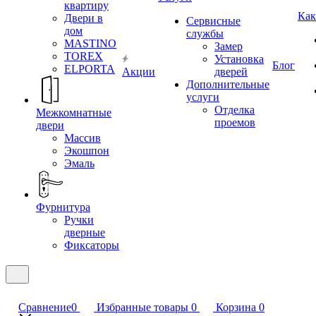
квартиру
Как
Двери в
Сервисные
дом
службы
MASTINO
Замер
TOREX
Установка
Блог
ELPORTA
Акции
дверей
Дополнительные
услуги
Отделка
Межкомнатные
проемов
двери
Массив
Экошпон
Эмаль
Фурнитура
Ручки
дверные
Фиксаторы
Сравнение
0
Избранные товары
0
Корзина
0