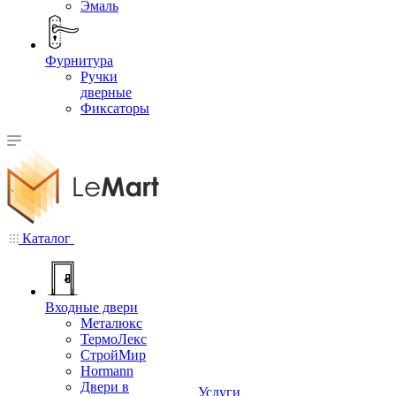
Эмаль
Фурнитура
Ручки
дверные
Фиксаторы
Каталог
Входные двери
Металюкс
ТермоЛекс
СтройМир
Hormann
Двери в
Услуги