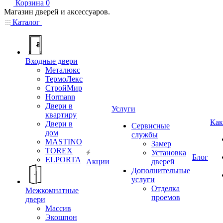
Корзина
0
Магазин дверей и аксессуаров.
Каталог
Входные двери
Металюкс
ТермоЛекс
СтройМир
Hormann
Двери в
Услуги
квартиру
Как
Двери в
Сервисные
дом
службы
MASTINO
Замер
TOREX
Установка
Блог
ELPORTA
Акции
дверей
Дополнительные
услуги
Отделка
Межкомнатные
проемов
двери
Массив
Экошпон