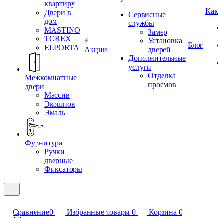
квартиру
Как
Двери в
Сервисные
дом
службы
MASTINO
Замер
TOREX
Установка
Блог
ELPORTA
Акции
дверей
Дополнительные
услуги
Отделка
Межкомнатные
проемов
двери
Массив
Экошпон
Эмаль
Фурнитура
Ручки
дверные
Фиксаторы
Сравнение
0
Избранные товары
0
Корзина
0