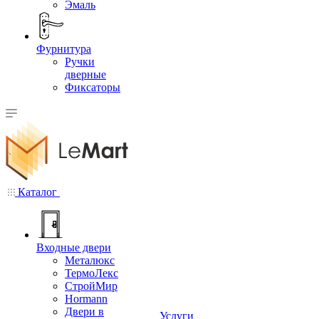
Эмаль
Фурнитура
Ручки
дверные
Фиксаторы
Каталог
Входные двери
Металюкс
ТермоЛекс
СтройМир
Hormann
Двери в
Услуги