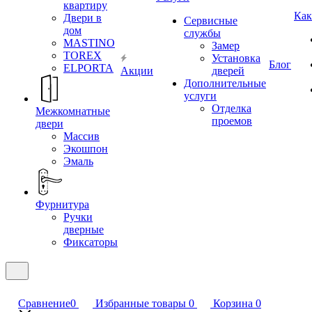
квартиру
Как
Двери в
Сервисные
дом
службы
MASTINO
Замер
TOREX
Установка
Блог
ELPORTA
Акции
дверей
Дополнительные
услуги
Отделка
Межкомнатные
проемов
двери
Массив
Экошпон
Эмаль
Фурнитура
Ручки
дверные
Фиксаторы
Сравнение
0
Избранные товары
0
Корзина
0