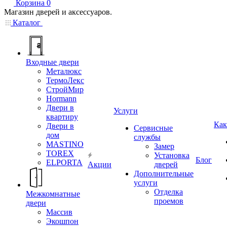
Корзина
0
Магазин дверей и аксессуаров.
Каталог
Входные двери
Металюкс
ТермоЛекс
СтройМир
Hormann
Двери в
Услуги
квартиру
Как
Двери в
Сервисные
дом
службы
MASTINO
Замер
TOREX
Установка
Блог
ELPORTA
Акции
дверей
Дополнительные
услуги
Отделка
Межкомнатные
проемов
двери
Массив
Экошпон