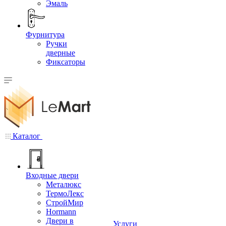
Эмаль
Фурнитура
Ручки
дверные
Фиксаторы
Каталог
Входные двери
Металюкс
ТермоЛекс
СтройМир
Hormann
Двери в
Услуги