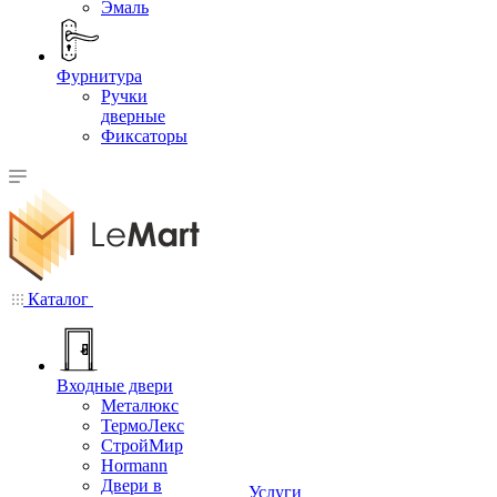
Эмаль
Фурнитура
Ручки
дверные
Фиксаторы
Каталог
Входные двери
Металюкс
ТермоЛекс
СтройМир
Hormann
Двери в
Услуги