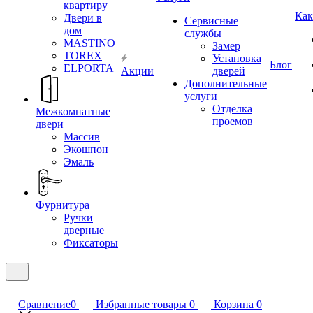
квартиру
Как
Двери в
Сервисные
дом
службы
MASTINO
Замер
TOREX
Установка
Блог
ELPORTA
Акции
дверей
Дополнительные
услуги
Отделка
Межкомнатные
проемов
двери
Массив
Экошпон
Эмаль
Фурнитура
Ручки
дверные
Фиксаторы
Сравнение
0
Избранные товары
0
Корзина
0