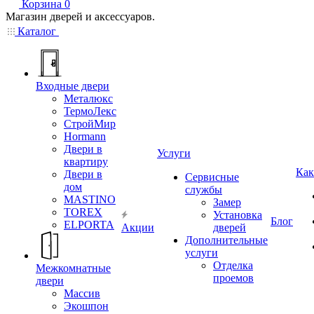
Корзина
0
Магазин дверей и аксессуаров.
Каталог
Входные двери
Металюкс
ТермоЛекс
СтройМир
Hormann
Двери в
Услуги
квартиру
Как
Двери в
Сервисные
дом
службы
MASTINO
Замер
TOREX
Установка
Блог
ELPORTA
Акции
дверей
Дополнительные
услуги
Отделка
Межкомнатные
проемов
двери
Массив
Экошпон