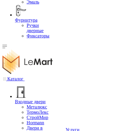
Эмаль
Фурнитура
Ручки
дверные
Фиксаторы
Каталог
Входные двери
Металюкс
ТермоЛекс
СтройМир
Hormann
Двери в
Услуги