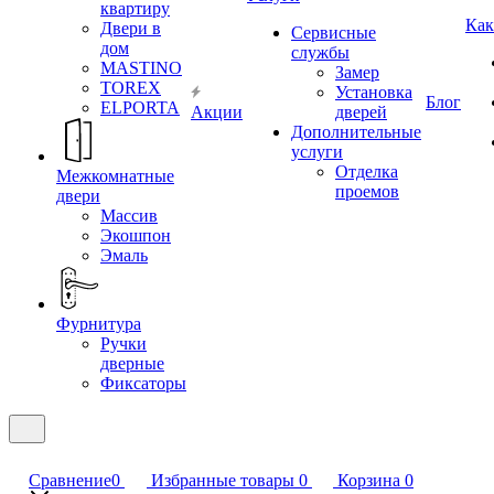
квартиру
Как
Двери в
Сервисные
дом
службы
MASTINO
Замер
TOREX
Установка
Блог
ELPORTA
Акции
дверей
Дополнительные
услуги
Отделка
Межкомнатные
проемов
двери
Массив
Экошпон
Эмаль
Фурнитура
Ручки
дверные
Фиксаторы
Сравнение
0
Избранные товары
0
Корзина
0