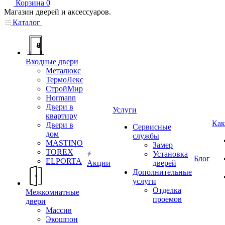
Корзина
0
Магазин дверей и аксессуаров.
Каталог
Входные двери
Металюкс
ТермоЛекс
СтройМир
Hormann
Двери в
Услуги
квартиру
Как
Двери в
Сервисные
дом
службы
MASTINO
Замер
TOREX
Установка
Блог
ELPORTA
Акции
дверей
Дополнительные
услуги
Отделка
Межкомнатные
проемов
двери
Массив
Экошпон