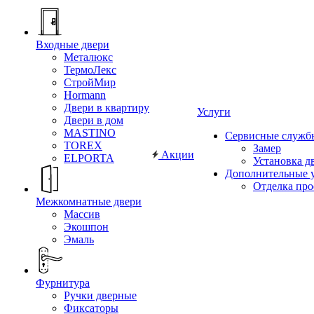
Входные двери
Металюкс
ТермоЛекс
СтройМир
Hormann
Двери в квартиру
Услуги
Двери в дом
MASTINO
Сервисные служб
TOREX
Замер
Акции
ELPORTA
Установка д
Дополнительные 
Отделка пр
Межкомнатные двери
Массив
Экошпон
Эмаль
Фурнитура
Ручки дверные
Фиксаторы