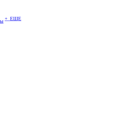
+ ЕЩЕ
ты