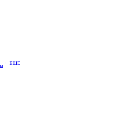
+ ЕЩЕ
ты