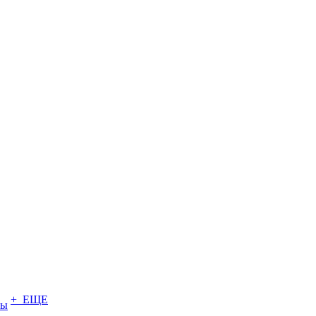
+ ЕЩЕ
ты