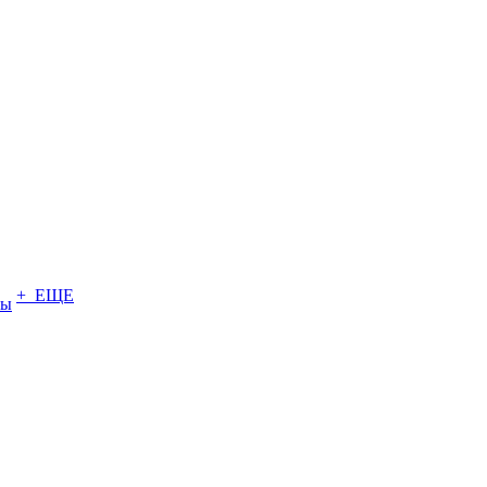
+ ЕЩЕ
ты