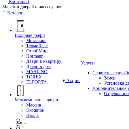
Корзина
0
Магазин дверей и аксессуаров.
Каталог
Входные двери
Металюкс
ТермоЛекс
СтройМир
Hormann
Двери в квартиру
Услуги
Двери в дом
MASTINO
Сервисные служб
TOREX
Замер
Акции
ELPORTA
Установка д
Дополнительные 
Отделка пр
Межкомнатные двери
Массив
Экошпон
Эмаль