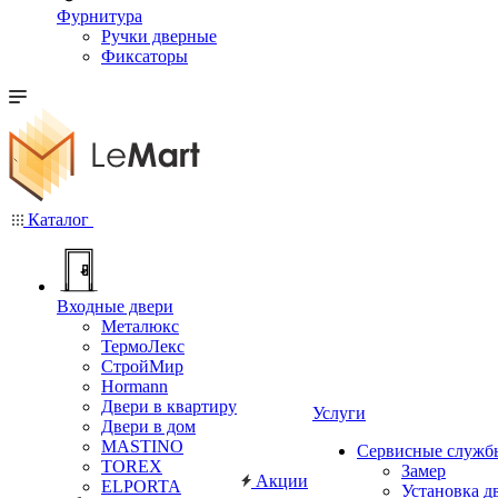
Фурнитура
Ручки дверные
Фиксаторы
Каталог
Входные двери
Металюкс
ТермоЛекс
СтройМир
Hormann
Двери в квартиру
Услуги
Двери в дом
MASTINO
Сервисные служб
TOREX
Замер
Акции
ELPORTA
Установка д