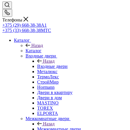
Телефоны
+375 (29) 668-38-38
A1
+375 (33) 668-38-38
МТС
Каталог
Назад
Каталог
Входные двери
Назад
Входные двери
Металюкс
ТермоЛекс
СтройМир
Hormann
Двери в квартиру
Двери в дом
MASTINO
TOREX
ELPORTA
Межкомнатные двери
Назад
Межкомнатные двери