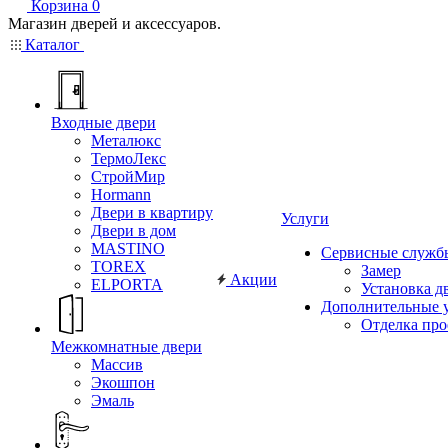
Корзина
0
Магазин дверей и аксессуаров.
Каталог
Входные двери
Металюкс
ТермоЛекс
СтройМир
Hormann
Двери в квартиру
Услуги
Двери в дом
MASTINO
Сервисные служб
TOREX
Замер
Акции
ELPORTA
Установка д
Дополнительные 
Отделка пр
Межкомнатные двери
Массив
Экошпон
Эмаль