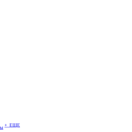
+ ЕЩЕ
ты