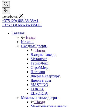
Телефоны
+375 (29) 668-38-38
A1
+375 (33) 668-38-38
МТС
Каталог
Назад
Каталог
Входные двери
Назад
Входные двери
Металюкс
ТермоЛекс
СтройМир
Hormann
Двери в квартиру
Двери в дом
MASTINO
TOREX
ELPORTA
Межкомнатные двери
Назад
Межкомнатные двери