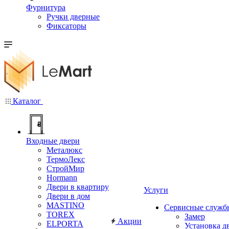
Фурнитура
Ручки дверные
Фиксаторы
Каталог
Входные двери
Металюкс
ТермоЛекс
СтройМир
Hormann
Двери в квартиру
Услуги
Двери в дом
MASTINO
Сервисные служб
TOREX
Замер
Акции
ELPORTA
Установка д