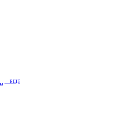
+ ЕЩЕ
ты