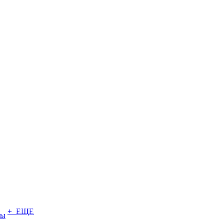
+ ЕЩЕ
ты