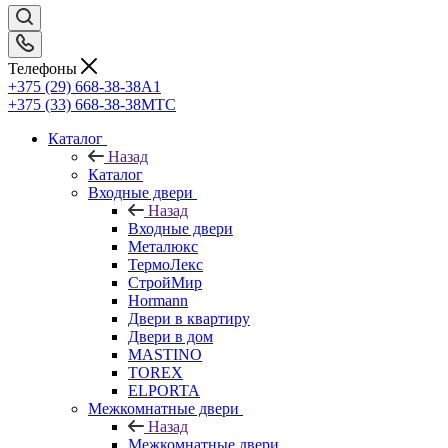
Телефоны
+375 (29) 668-38-38
A1
+375 (33) 668-38-38
МТС
Каталог
Назад
Каталог
Входные двери
Назад
Входные двери
Металюкс
ТермоЛекс
СтройМир
Hormann
Двери в квартиру
Двери в дом
MASTINO
TOREX
ELPORTA
Межкомнатные двери
Назад
Межкомнатные двери