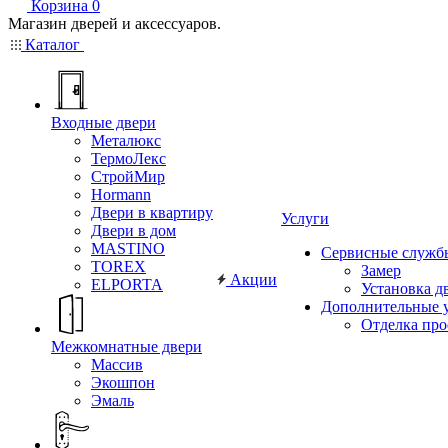
Корзина
0
Магазин дверей и аксессуаров.
Каталог
Входные двери
Металюкс
ТермоЛекс
СтройМир
Hormann
Двери в квартиру
Услуги
Двери в дом
MASTINO
Сервисные служб
TOREX
Замер
Акции
ELPORTA
Установка д
Дополнительные 
Отделка пр
Межкомнатные двери
Массив
Экошпон
Эмаль