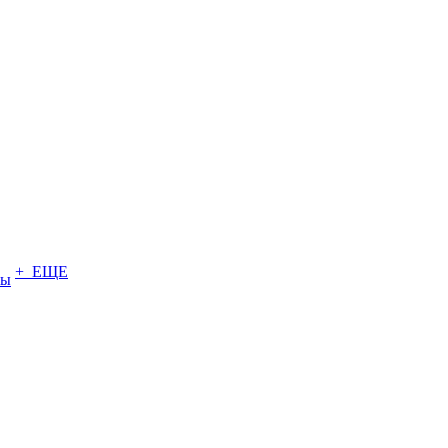
+ ЕЩЕ
ты