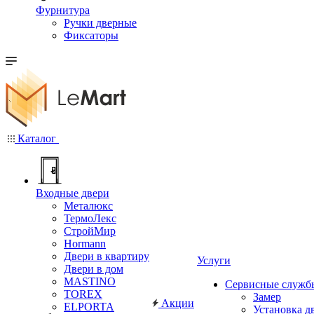
Фурнитура
Ручки дверные
Фиксаторы
Каталог
Входные двери
Металюкс
ТермоЛекс
СтройМир
Hormann
Двери в квартиру
Услуги
Двери в дом
MASTINO
Сервисные служб
TOREX
Замер
Акции
ELPORTA
Установка д