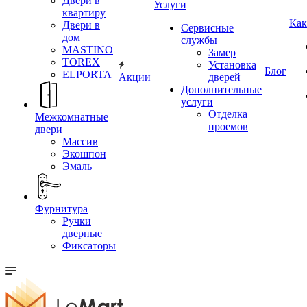
Двери в
Услуги
квартиру
Как
Двери в
Сервисные
дом
службы
MASTINO
Замер
TOREX
Установка
Блог
ELPORTA
Акции
дверей
Дополнительные
услуги
Отделка
Межкомнатные
проемов
двери
Массив
Экошпон
Эмаль
Фурнитура
Ручки
дверные
Фиксаторы