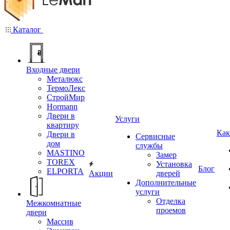
Каталог
Входные двери
Металюкс
ТермоЛекс
СтройМир
Hormann
Двери в
Услуги
квартиру
Как
Двери в
Сервисные
дом
службы
MASTINO
Замер
TOREX
Установка
Блог
ELPORTA
Акции
дверей
Дополнительные
услуги
Отделка
Межкомнатные
проемов
двери
Массив