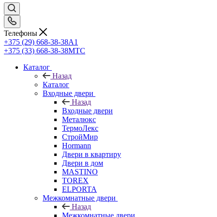
Телефоны
+375 (29) 668-38-38
A1
+375 (33) 668-38-38
МТС
Каталог
Назад
Каталог
Входные двери
Назад
Входные двери
Металюкс
ТермоЛекс
СтройМир
Hormann
Двери в квартиру
Двери в дом
MASTINO
TOREX
ELPORTA
Межкомнатные двери
Назад
Межкомнатные двери