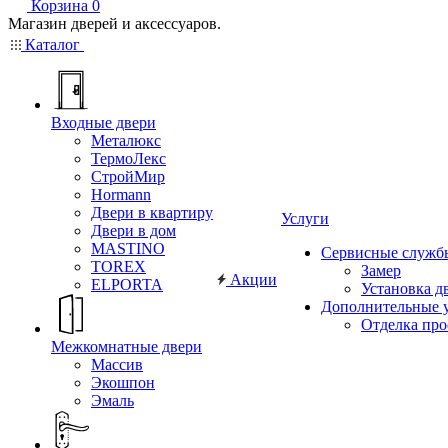
Корзина
0
Магазин дверей и аксессуаров.
Каталог
Входные двери
Металюкс
ТермоЛекс
СтройМир
Hormann
Двери в квартиру
Услуги
Двери в дом
MASTINO
Сервисные служб
TOREX
Замер
Акции
ELPORTA
Установка д
Дополнительные 
Отделка пр
Межкомнатные двери
Массив
Экошпон
Эмаль