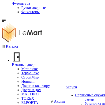
Фурнитура
Ручки дверные
Фиксаторы
Каталог
Входные двери
Металюкс
ТермоЛекс
СтройМир
Hormann
Двери в квартиру
Услуги
Двери в дом
MASTINO
Сервисные служб
TOREX
Замер
Акции
ELPORTA
Установка д