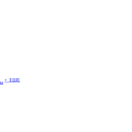
+ ЕЩЕ
ты