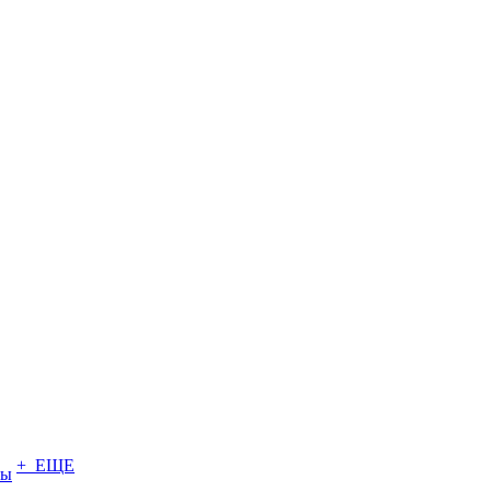
+ ЕЩЕ
ты