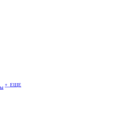
+ ЕЩЕ
ты