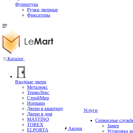
Фурнитура
Ручки дверные
Фиксаторы
Каталог
Входные двери
Металюкс
ТермоЛекс
СтройМир
Hormann
Двери в квартиру
Услуги
Двери в дом
MASTINO
Сервисные служб
TOREX
Замер
Акции
ELPORTA
Установка д