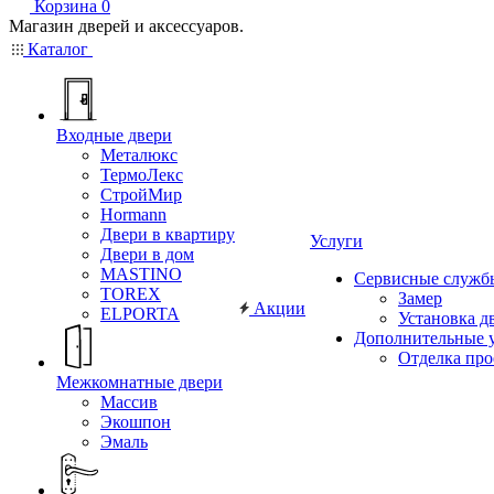
Корзина
0
Магазин дверей и аксессуаров.
Каталог
Входные двери
Металюкс
ТермоЛекс
СтройМир
Hormann
Двери в квартиру
Услуги
Двери в дом
MASTINO
Сервисные служб
TOREX
Замер
Акции
ELPORTA
Установка д
Дополнительные 
Отделка пр
Межкомнатные двери
Массив
Экошпон
Эмаль