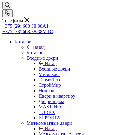
Телефоны
+375 (29) 668-38-38
A1
+375 (33) 668-38-38
МТС
Каталог
Назад
Каталог
Входные двери
Назад
Входные двери
Металюкс
ТермоЛекс
СтройМир
Hormann
Двери в квартиру
Двери в дом
MASTINO
TOREX
ELPORTA
Межкомнатные двери
Назад
Межкомнатные двери