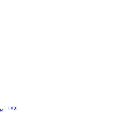
+ ЕЩЕ
ты