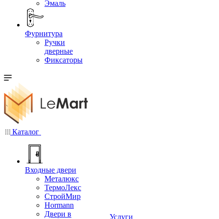
Эмаль
Фурнитура
Ручки
дверные
Фиксаторы
Каталог
Входные двери
Металюкс
ТермоЛекс
СтройМир
Hormann
Двери в
Услуги