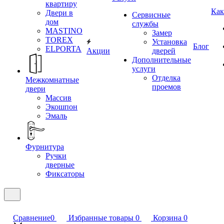
квартиру
Как
Двери в
Сервисные
дом
службы
MASTINO
Замер
TOREX
Установка
Блог
ELPORTA
Акции
дверей
Дополнительные
услуги
Отделка
Межкомнатные
проемов
двери
Массив
Экошпон
Эмаль
Фурнитура
Ручки
дверные
Фиксаторы
Сравнение
0
Избранные товары
0
Корзина
0