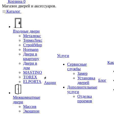
Корзина
0
Магазин дверей и аксессуаров.
Каталог
Входные двери
Металюкс
ТермоЛекс
СтройМир
Hormann
Двери в
Услуги
квартиру
Как
Двери в
Сервисные
дом
службы
MASTINO
Замер
TOREX
Установка
Блог
ELPORTA
Акции
дверей
Дополнительные
услуги
Отделка
Межкомнатные
проемов
двери
Массив
Экошпон