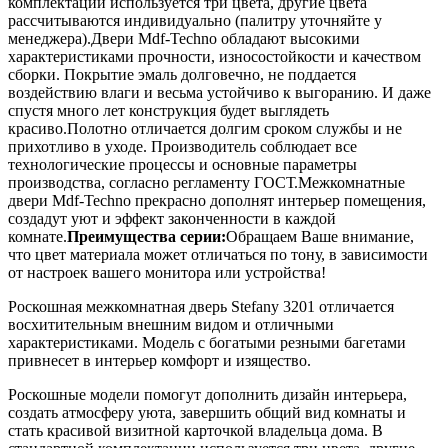
комплектации используется три цвета, другие цвета
рассчитываются индивидуально (палитру уточняйте у
менеджера).Двери Mdf-Techno обладают высокими
характеристиками прочности, износостойкости и качеством
сборки. Покрытие эмаль долговечно, не поддается
воздействию влаги и весьма устойчиво к выгоранию. И даже
спустя много лет конструкция будет выглядеть
красиво.Полотно отличается долгим сроком службы и не
прихотливо в уходе. Производитель соблюдает все
технологические процессы и основные параметры
производства, согласно регламенту ГОСТ.Межкомнатные
двери Mdf-Techno прекрасно дополнят интерьер помещения,
создадут уют и эффект законченности в каждой
комнате.
Преимущества серии:
Обращаем Ваше внимание,
что цвет материала может отличаться по тону, в зависимости
от настроек вашего монитора или устройства!
Роскошная межкомнатная дверь Stefany 3201 отличается
восхитительным внешним видом и отличными
характеристиками. Модель с богатыми резными багетами
привнесет в интерьер комфорт и изящество.
Роскошные модели помогут дополнить дизайн интерьера,
создать атмосферу уюта, завершить общий вид комнаты и
стать красивой визитной карточкой владельца дома. В