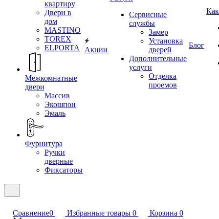
квартиру
Как
Двери в
Сервисные
дом
службы
MASTINO
Замер
TOREX
Установка
Блог
ELPORTA
Акции
дверей
Дополнительные
услуги
Отделка
Межкомнатные
проемов
двери
Массив
Экошпон
Эмаль
Фурнитура
Ручки
дверные
Фиксаторы
Сравнение
0
Избранные товары
0
Корзина
0