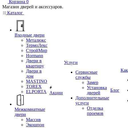
Корзина
0
Магазин дверей и аксессуаров.
Каталог
Входные двери
Металюкс
ТермоЛекс
СтройМир
Hormann
Двери в
Услуги
квартиру
Как
Двери в
Сервисные
дом
службы
MASTINO
Замер
TOREX
Установка
Блог
ELPORTA
Акции
дверей
Дополнительные
услуги
Отделка
Межкомнатные
проемов
двери
Массив
Экошпон