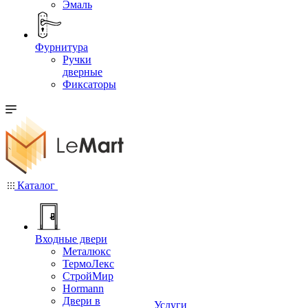
Эмаль
Фурнитура
Ручки
дверные
Фиксаторы
Каталог
Входные двери
Металюкс
ТермоЛекс
СтройМир
Hormann
Двери в
Услуги