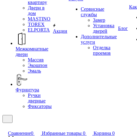
квартиру
Как
Двери в
Сервисные
дом
службы
MASTINO
Замер
TOREX
Установка
Блог
ELPORTA
Акции
дверей
Дополнительные
услуги
Отделка
Межкомнатные
проемов
двери
Массив
Экошпон
Эмаль
Фурнитура
Ручки
дверные
Фиксаторы
Сравнение
0
Избранные товары
0
Корзина
0