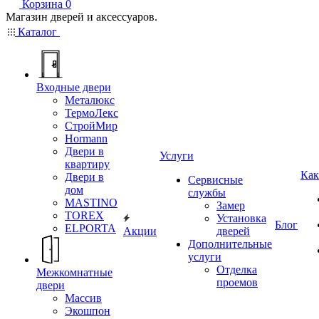
Корзина
0
Магазин дверей и аксессуаров.
Каталог
Входные двери
Металюкс
ТермоЛекс
СтройМир
Hormann
Двери в
Услуги
квартиру
Как
Двери в
Сервисные
дом
службы
MASTINO
Замер
TOREX
Установка
Блог
ELPORTA
Акции
дверей
Дополнительные
услуги
Отделка
Межкомнатные
проемов
двери
Массив
Экошпон