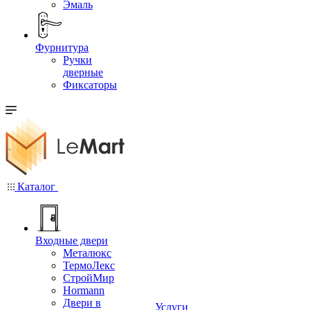
Эмаль
Фурнитура
Ручки
дверные
Фиксаторы
Каталог
Входные двери
Металюкс
ТермоЛекс
СтройМир
Hormann
Двери в
Услуги