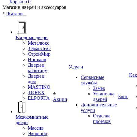
Корзина
0
Магазин дверей и аксессуаров.
Каталог
Входные двери
Металюкс
ТермоЛекс
СтройМир
Hormann
Двери в
Услуги
квартиру
Как
Двери в
Сервисные
дом
службы
MASTINO
Замер
TOREX
Установка
Блог
ELPORTA
Акции
дверей
Дополнительные
услуги
Отделка
Межкомнатные
проемов
двери
Массив
Экошпон