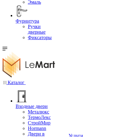
Эмаль
Фурнитура
Ручки
дверные
Фиксаторы
Каталог
Входные двери
Металюкс
ТермоЛекс
СтройМир
Hormann
Двери в
Услуги