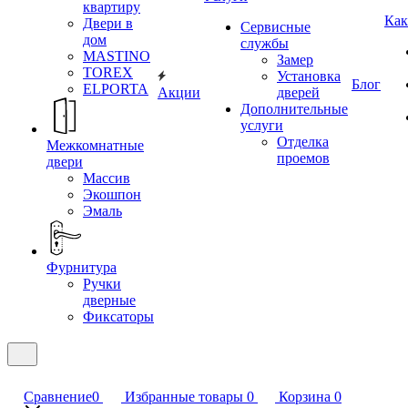
квартиру
Как
Двери в
Сервисные
дом
службы
MASTINO
Замер
TOREX
Установка
Блог
ELPORTA
Акции
дверей
Дополнительные
услуги
Отделка
Межкомнатные
проемов
двери
Массив
Экошпон
Эмаль
Фурнитура
Ручки
дверные
Фиксаторы
Сравнение
0
Избранные товары
0
Корзина
0