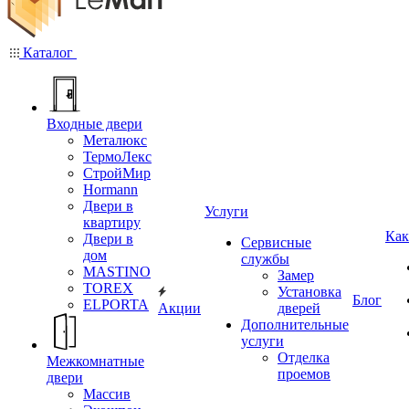
Каталог
Входные двери
Металюкс
ТермоЛекс
СтройМир
Hormann
Двери в
Услуги
квартиру
Как
Двери в
Сервисные
дом
службы
MASTINO
Замер
TOREX
Установка
Блог
ELPORTA
Акции
дверей
Дополнительные
услуги
Отделка
Межкомнатные
проемов
двери
Массив