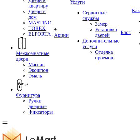
Двери в
Услуги
квартиру
Как
Двери в
Сервисные
дом
службы
MASTINO
Замер
TOREX
Установка
Блог
ELPORTA
Акции
дверей
Дополнительные
услуги
Отделка
Межкомнатные
проемов
двери
Массив
Экошпон
Эмаль
Фурнитура
Ручки
дверные
Фиксаторы