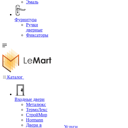
Эмаль
Фурнитура
Ручки
дверные
Фиксаторы
Каталог
Входные двери
Металюкс
ТермоЛекс
СтройМир
Hormann
Двери в
Услуги