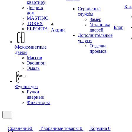
квартиру
Как
Двери в
Сервисные
дом
службы
MASTINO
Замер
TOREX
Установка
Блог
ELPORTA
Акции
дверей
Дополнительные
услуги
Отделка
Межкомнатные
проемов
двери
Массив
Экошпон
Эмаль
Фурнитура
Ручки
дверные
Фиксаторы
Сравнение
0
Избранные товары
0
Корзина
0