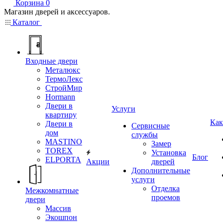
Корзина
0
Магазин дверей и аксессуаров.
Каталог
Входные двери
Металюкс
ТермоЛекс
СтройМир
Hormann
Двери в
Услуги
квартиру
Как
Двери в
Сервисные
дом
службы
MASTINO
Замер
TOREX
Установка
Блог
ELPORTA
Акции
дверей
Дополнительные
услуги
Отделка
Межкомнатные
проемов
двери
Массив
Экошпон