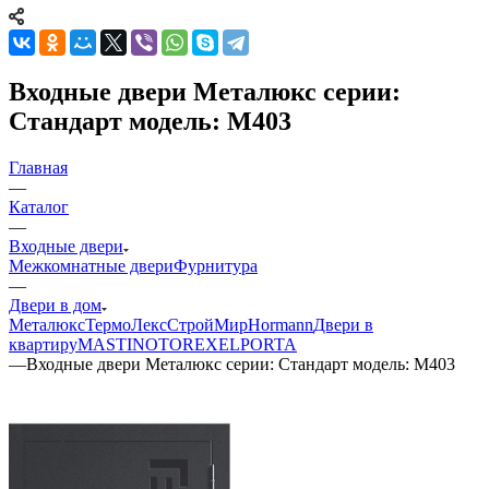
Входные двери Металюкс серии:
Стандарт модель: М403
Главная
—
Каталог
—
Входные двери
Межкомнатные двери
Фурнитура
—
Двери в дом
Металюкс
ТермоЛекс
СтройМир
Hormann
Двери в
квартиру
MASTINO
TOREX
ELPORTA
—
Входные двери Металюкс серии: Стандарт модель: М403