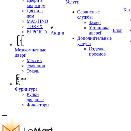
Двери в
Услуги
квартиру
Как
Двери в
Сервисные
дом
службы
MASTINO
Замер
TOREX
Установка
Блог
ELPORTA
Акции
дверей
Дополнительные
услуги
Отделка
Межкомнатные
проемов
двери
Массив
Экошпон
Эмаль
Фурнитура
Ручки
дверные
Фиксаторы