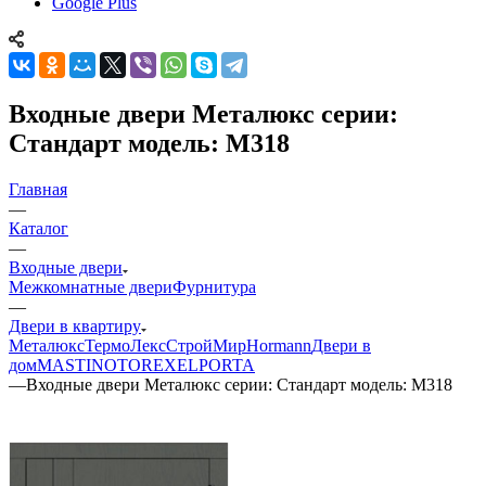
Google Plus
Входные двери Металюкс серии:
Стандарт модель: М318
Главная
—
Каталог
—
Входные двери
Межкомнатные двери
Фурнитура
—
Двери в квартиру
Металюкс
ТермоЛекс
СтройМир
Hormann
Двери в
дом
MASTINO
TOREX
ELPORTA
—
Входные двери Металюкс серии: Стандарт модель: М318