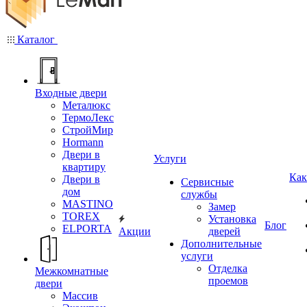
Каталог
Входные двери
Металюкс
ТермоЛекс
СтройМир
Hormann
Двери в
Услуги
квартиру
Как
Двери в
Сервисные
дом
службы
MASTINO
Замер
TOREX
Установка
Блог
ELPORTA
Акции
дверей
Дополнительные
услуги
Отделка
Межкомнатные
проемов
двери
Массив