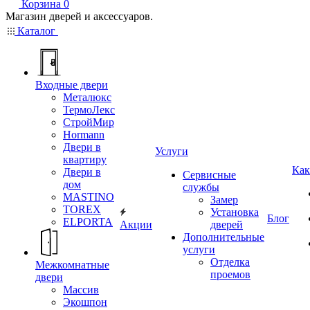
Корзина
0
Магазин дверей и аксессуаров.
Каталог
Входные двери
Металюкс
ТермоЛекс
СтройМир
Hormann
Двери в
Услуги
квартиру
Как
Двери в
Сервисные
дом
службы
MASTINO
Замер
TOREX
Установка
Блог
ELPORTA
Акции
дверей
Дополнительные
услуги
Отделка
Межкомнатные
проемов
двери
Массив
Экошпон