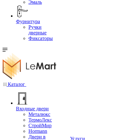
Эмаль
Фурнитура
Ручки
дверные
Фиксаторы
Каталог
Входные двери
Металюкс
ТермоЛекс
СтройМир
Hormann
Двери в
Услуги