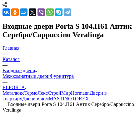
Входные двери Porta S 104.П61 Антик
Серебро/Cappuccino Veralinga
Главная
—
Каталог
—
Входные двери
Межкомнатные двери
Фурнитура
—
ELPORTA
Металюкс
ТермоЛекс
СтройМир
Hormann
Двери в
квартиру
Двери в дом
MASTINO
TOREX
—
Входные двери Porta S 104.П61 Антик Серебро/Cappuccino
Veralinga