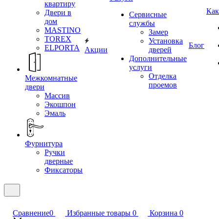
квартиру
Как
Двери в
Сервисные
дом
службы
MASTINO
Замер
TOREX
Установка
Блог
ELPORTA
Акции
дверей
Дополнительные
услуги
Отделка
Межкомнатные
проемов
двери
Массив
Экошпон
Эмаль
Фурнитура
Ручки
дверные
Фиксаторы
Сравнение
0
Избранные товары
0
Корзина
0