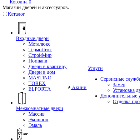
Корзина
0
Магазин дверей и аксессуаров.
Каталог
Входные двери
Металюкс
ТермоЛекс
СтройМир
Hormann
Двери в квартиру
Услуги
Двери в дом
MASTINO
Сервисные служб
TOREX
Замер
Акции
ELPORTA
Установка д
Дополнительные 
Отделка пр
Межкомнатные двери
Массив
Экошпон
Эмаль