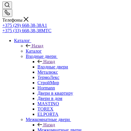
Телефоны
+375 (29) 668-38-38
A1
+375 (33) 668-38-38
МТС
Каталог
Назад
Каталог
Входные двери
Назад
Входные двери
Металюкс
ТермоЛекс
СтройМир
Hormann
Двери в квартиру
Двери в дом
MASTINO
TOREX
ELPORTA
Межкомнатные двери
Назад
Межкомнатные двери