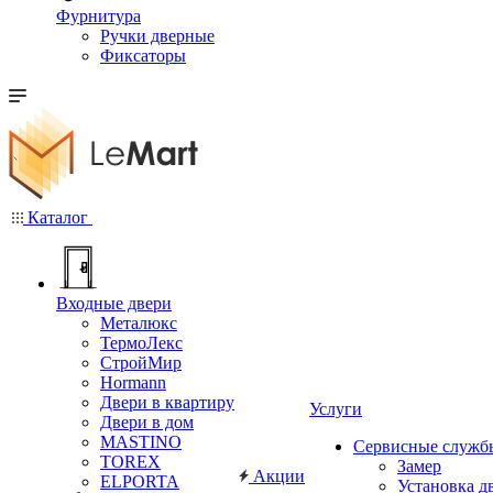
Фурнитура
Ручки дверные
Фиксаторы
Каталог
Входные двери
Металюкс
ТермоЛекс
СтройМир
Hormann
Двери в квартиру
Услуги
Двери в дом
MASTINO
Сервисные служб
TOREX
Замер
Акции
ELPORTA
Установка д