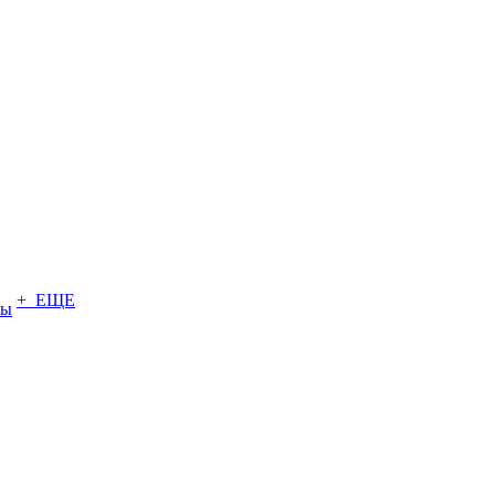
+ ЕЩЕ
ты