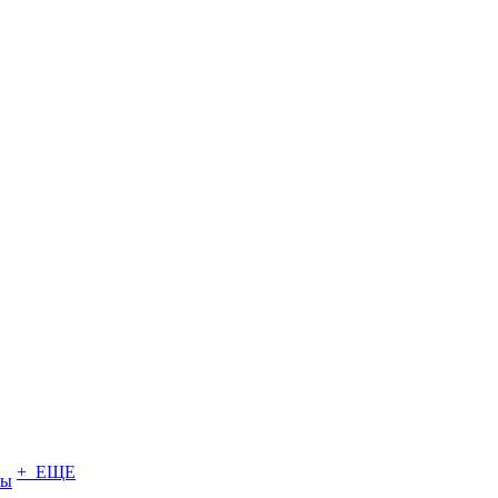
+ ЕЩЕ
ты