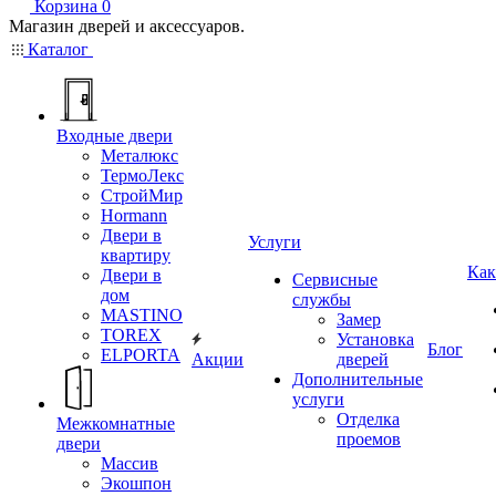
Корзина
0
Магазин дверей и аксессуаров.
Каталог
Входные двери
Металюкс
ТермоЛекс
СтройМир
Hormann
Двери в
Услуги
квартиру
Как
Двери в
Сервисные
дом
службы
MASTINO
Замер
TOREX
Установка
Блог
ELPORTA
Акции
дверей
Дополнительные
услуги
Отделка
Межкомнатные
проемов
двери
Массив
Экошпон