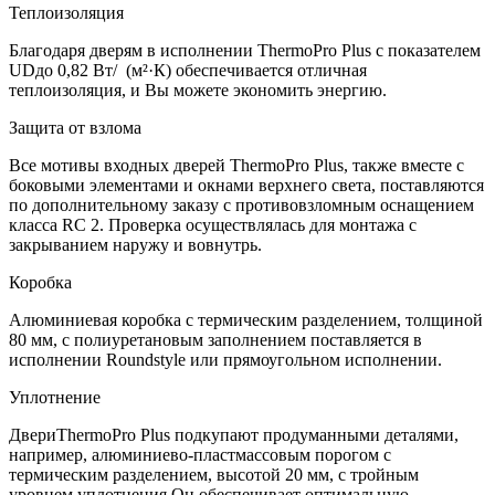
Теплоизоляция
Благодаря дверям в исполнении ThermoPro Plus с показателем
UDдо 0,82 Вт/ (м²·К) обеспечивается отличная
теплоизоляция, и Вы можете экономить энергию.
Защита от взлома
Все мотивы входных дверей ThermoPro Plus, также вместе с
боковыми элементами и окнами верхнего света, поставляются
по дополнительному заказу с противовзломным оснащением
класса RC 2. Проверка осуществлялась для монтажа с
закрыванием наружу и вовнутрь.
Коробка
Алюминиевая коробка с термическим разделением, толщиной
80 мм, с полиуретановым заполнением поставляется в
исполнении Roundstyle или прямоугольном исполнении.
Уплотнение
ДвериThermoPro Plus подкупают продуманными деталями,
например, алюминиево-пластмассовым порогом с
термическим разделением, высотой 20 мм, с тройным
уровнем уплотнения.Он обеспечивает оптимальную