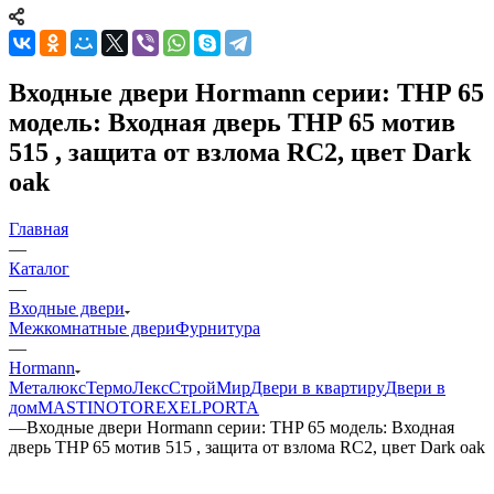
Входные двери Hormann серии: THP 65
модель: Входная дверь THP 65 мотив
515 , защита от взлома RC2, цвет Dark
oak
Главная
—
Каталог
—
Входные двери
Межкомнатные двери
Фурнитура
—
Hormann
Металюкс
ТермоЛекс
СтройМир
Двери в квартиру
Двери в
дом
MASTINO
TOREX
ELPORTA
—
Входные двери Hormann серии: THP 65 модель: Входная
дверь THP 65 мотив 515 , защита от взлома RC2, цвет Dark oak