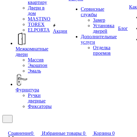
квартиру
Как
Двери в
Сервисные
дом
службы
MASTINO
Замер
TOREX
Установка
Блог
ELPORTA
Акции
дверей
Дополнительные
услуги
Отделка
Межкомнатные
проемов
двери
Массив
Экошпон
Эмаль
Фурнитура
Ручки
дверные
Фиксаторы
Сравнение
0
Избранные товары
0
Корзина
0