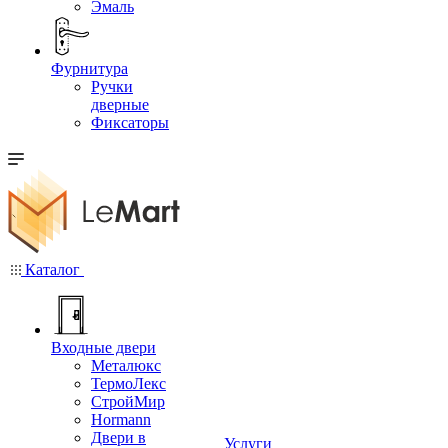
Эмаль
Фурнитура
Ручки
дверные
Фиксаторы
Каталог
Входные двери
Металюкс
ТермоЛекс
СтройМир
Hormann
Двери в
Услуги