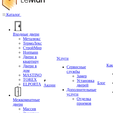
Каталог
Входные двери
Металюкс
ТермоЛекс
СтройМир
Hormann
Двери в
Услуги
квартиру
Как
Двери в
Сервисные
дом
службы
MASTINO
Замер
TOREX
Установка
Блог
ELPORTA
Акции
дверей
Дополнительные
услуги
Отделка
Межкомнатные
проемов
двери
Массив