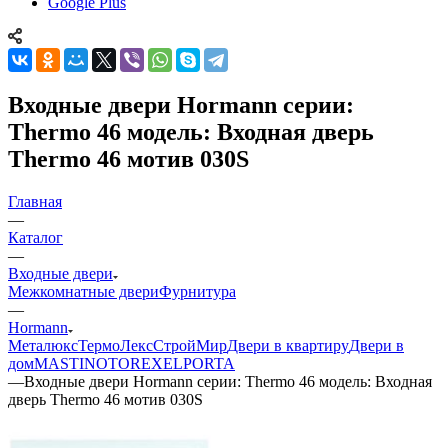
Google Plus
Входные двери Hormann серии:
Thermo 46 модель: Входная дверь
Thermo 46 мотив 030S
Главная
—
Каталог
—
Входные двери
Межкомнатные двери
Фурнитура
—
Hormann
Металюкс
ТермоЛекс
СтройМир
Двери в квартиру
Двери в
дом
MASTINO
TOREX
ELPORTA
—
Входные двери Hormann серии: Thermo 46 модель: Входная
дверь Thermo 46 мотив 030S