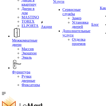
Двери в
Услуги
квартиру
Как
Двери в
Сервисные
дом
службы
MASTINO
Замер
TOREX
Установка
Блог
ELPORTA
Акции
дверей
Дополнительные
услуги
Отделка
Межкомнатные
проемов
двери
Массив
Экошпон
Эмаль
Фурнитура
Ручки
дверные
Фиксаторы