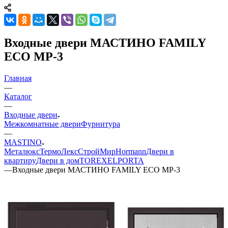
Входные двери МАСТИНО FAMILY
ECO MP-3
Главная
—
Каталог
—
Входные двери
Межкомнатные двери
Фурнитура
—
MASTINO
Металюкс
ТермоЛекс
СтройМир
Hormann
Двери в
квартиру
Двери в дом
TOREX
ELPORTA
—
Входные двери МАСТИНО FAMILY ECO MP-3