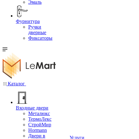
Эмаль
Фурнитура
Ручки
дверные
Фиксаторы
Каталог
Входные двери
Металюкс
ТермоЛекс
СтройМир
Hormann
Двери в
Услуги