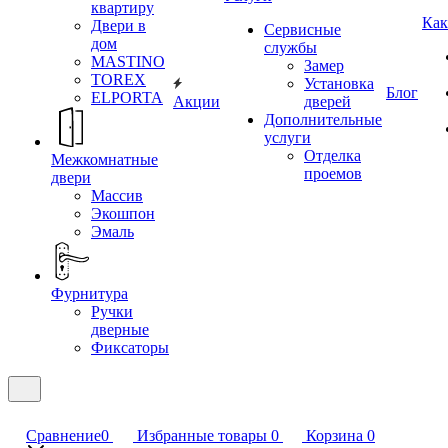
квартиру
Как
Двери в
Сервисные
дом
службы
MASTINO
Замер
TOREX
Установка
Блог
ELPORTA
Акции
дверей
Дополнительные
услуги
Отделка
Межкомнатные
проемов
двери
Массив
Экошпон
Эмаль
Фурнитура
Ручки
дверные
Фиксаторы
Сравнение
0
Избранные товары
0
Корзина
0