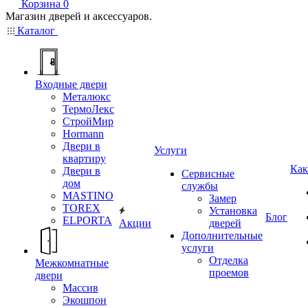
Корзина
0
Магазин дверей и аксессуаров.
Каталог
Входные двери
Металюкс
ТермоЛекс
СтройМир
Hormann
Двери в
Услуги
квартиру
Как
Двери в
Сервисные
дом
службы
MASTINO
Замер
TOREX
Установка
Блог
ELPORTA
Акции
дверей
Дополнительные
услуги
Отделка
Межкомнатные
проемов
двери
Массив
Экошпон