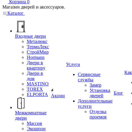
Корзина
0
Магазин дверей и аксессуаров.
Каталог
Входные двери
Металюкс
ТермоЛекс
СтройМир
Hormann
Двери в
Услуги
квартиру
Как
Двери в
Сервисные
дом
службы
MASTINO
Замер
TOREX
Установка
Блог
ELPORTA
Акции
дверей
Дополнительные
услуги
Отделка
Межкомнатные
проемов
двери
Массив
Экошпон