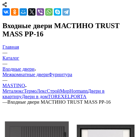
Входные двери МАСТИНО TRUST
MASS PP-16
Главная
—
Каталог
—
Входные двери
Межкомнатные двери
Фурнитура
—
MASTINO
Металюкс
ТермоЛекс
СтройМир
Hormann
Двери в
квартиру
Двери в дом
TOREX
ELPORTA
—
Входные двери МАСТИНО TRUST MASS PP-16