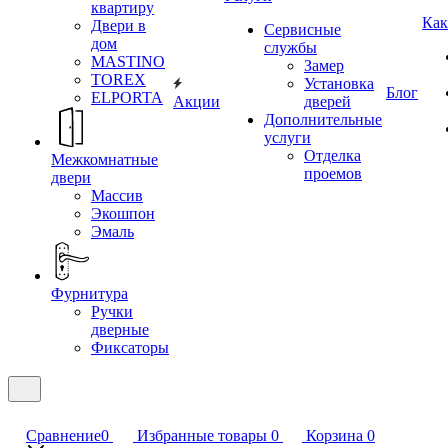
квартиру
Как
Двери в
Сервисные
дом
службы
MASTINO
Замер
TOREX
Установка
Блог
ELPORTA
Акции
дверей
Дополнительные
услуги
Отделка
Межкомнатные
проемов
двери
Массив
Экошпон
Эмаль
Фурнитура
Ручки
дверные
Фиксаторы
Сравнение
0
Избранные товары
0
Корзина
0