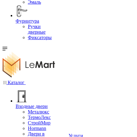
Эмаль
Фурнитура
Ручки
дверные
Фиксаторы
Каталог
Входные двери
Металюкс
ТермоЛекс
СтройМир
Hormann
Двери в
Услуги