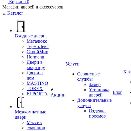
Корзина
0
Магазин дверей и аксессуаров.
Каталог
Входные двери
Металюкс
ТермоЛекс
СтройМир
Hormann
Двери в
Услуги
квартиру
Как
Двери в
Сервисные
дом
службы
MASTINO
Замер
TOREX
Установка
Блог
ELPORTA
Акции
дверей
Дополнительные
услуги
Отделка
Межкомнатные
проемов
двери
Массив
Экошпон