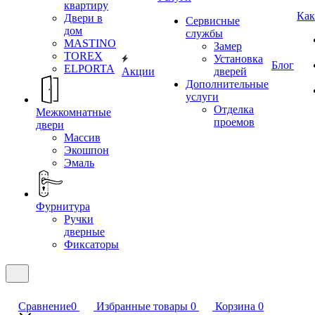
квартиру
Как
Двери в
Сервисные
дом
службы
MASTINO
Замер
TOREX
Установка
Блог
ELPORTA
Акции
дверей
Дополнительные
услуги
Отделка
Межкомнатные
проемов
двери
Массив
Экошпон
Эмаль
Фурнитура
Ручки
дверные
Фиксаторы
Сравнение
0
Избранные товары
0
Корзина
0