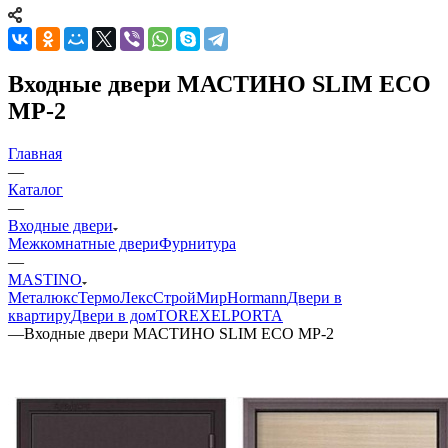
Входные двери МАСТИНО SLIM ECO
MP-2
Главная
—
Каталог
—
Входные двери
Межкомнатные двери
Фурнитура
—
MASTINO
Металюкс
ТермоЛекс
СтройМир
Hormann
Двери в
квартиру
Двери в дом
TOREX
ELPORTA
—
Входные двери МАСТИНО SLIM ECO MP-2