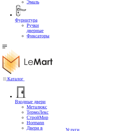
Эмаль
Фурнитура
Ручки
дверные
Фиксаторы
Каталог
Входные двери
Металюкс
ТермоЛекс
СтройМир
Hormann
Двери в
Услуги