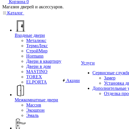
Корзина
0
Магазин дверей и аксессуаров.
Каталог
Входные двери
Металюкс
ТермоЛекс
СтройМир
Hormann
Двери в квартиру
Услуги
Двери в дом
MASTINO
Сервисные служб
TOREX
Замер
Акции
ELPORTA
Установка д
Дополнительные 
Отделка пр
Межкомнатные двери
Массив
Экошпон
Эмаль