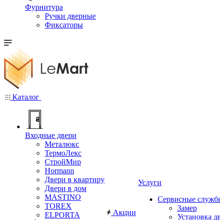
Фурнитура
Ручки дверные
Фиксаторы
Каталог
Входные двери
Металюкс
ТермоЛекс
СтройМир
Hormann
Двери в квартиру
Услуги
Двери в дом
MASTINO
Сервисные служб
TOREX
Замер
Акции
ELPORTA
Установка д