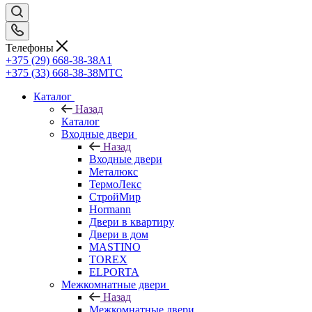
Телефоны
+375 (29) 668-38-38
A1
+375 (33) 668-38-38
МТС
Каталог
Назад
Каталог
Входные двери
Назад
Входные двери
Металюкс
ТермоЛекс
СтройМир
Hormann
Двери в квартиру
Двери в дом
MASTINO
TOREX
ELPORTA
Межкомнатные двери
Назад
Межкомнатные двери