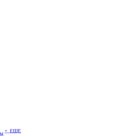
+ ЕЩЕ
ты