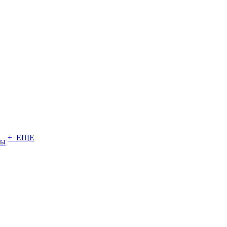
+ ЕЩЕ
ты