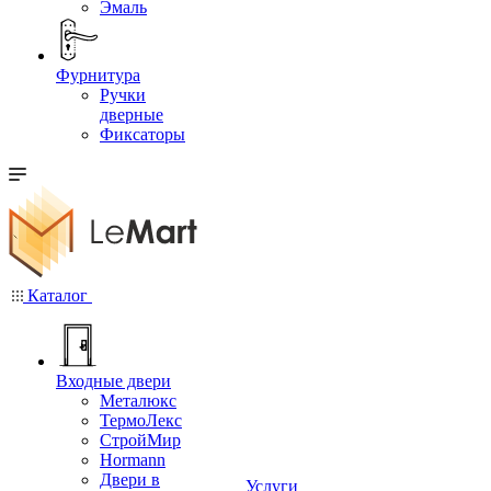
Эмаль
Фурнитура
Ручки
дверные
Фиксаторы
Каталог
Входные двери
Металюкс
ТермоЛекс
СтройМир
Hormann
Двери в
Услуги