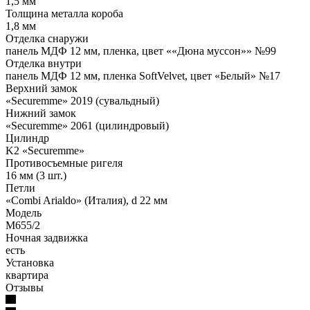
1,5 мм
Толщина металла короба
1,8 мм
Отделка снаружи
панель МДФ 12 мм, пленка, цвет ««Дюна муссон»» №99
Отделка внутри
панель МДФ 12 мм, пленка SoftVelvet, цвет «Белый» №17
Верхний замок
«Securemme» 2019 (сувальдный)
Нижний замок
«Securemme» 2061 (цилиндровый)
Цилиндр
K2 «Securemme»
Противосъемные ригеля
16 мм (3 шт.)
Петли
«Combi Arialdo» (Италия), d 22 мм
Модель
М655/2
Ночная задвижка
есть
Установка
квартира
Отзывы