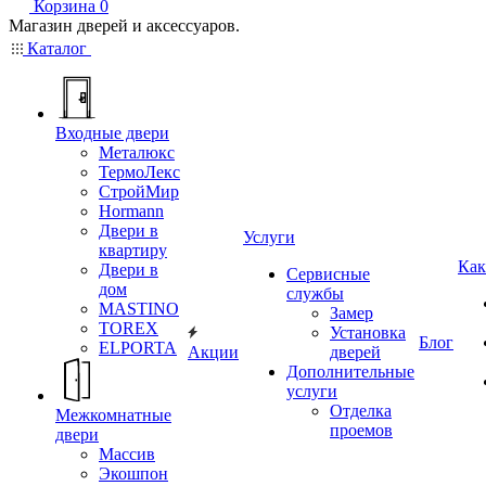
Корзина
0
Магазин дверей и аксессуаров.
Каталог
Входные двери
Металюкс
ТермоЛекс
СтройМир
Hormann
Двери в
Услуги
квартиру
Как
Двери в
Сервисные
дом
службы
MASTINO
Замер
TOREX
Установка
Блог
ELPORTA
Акции
дверей
Дополнительные
услуги
Отделка
Межкомнатные
проемов
двери
Массив
Экошпон