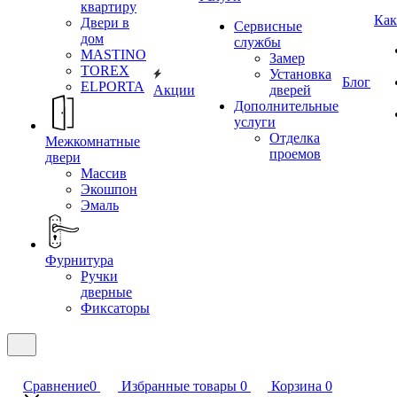
квартиру
Как
Двери в
Сервисные
дом
службы
MASTINO
Замер
TOREX
Установка
Блог
ELPORTA
Акции
дверей
Дополнительные
услуги
Отделка
Межкомнатные
проемов
двери
Массив
Экошпон
Эмаль
Фурнитура
Ручки
дверные
Фиксаторы
Сравнение
0
Избранные товары
0
Корзина
0