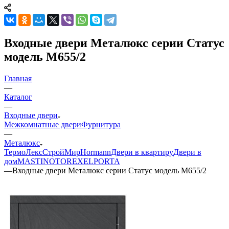
Входные двери Металюкс серии Статус
модель М655/2
Главная
—
Каталог
—
Входные двери
Межкомнатные двери
Фурнитура
—
Металюкс
ТермоЛекс
СтройМир
Hormann
Двери в квартиру
Двери в
дом
MASTINO
TOREX
ELPORTA
—
Входные двери Металюкс серии Статус модель М655/2