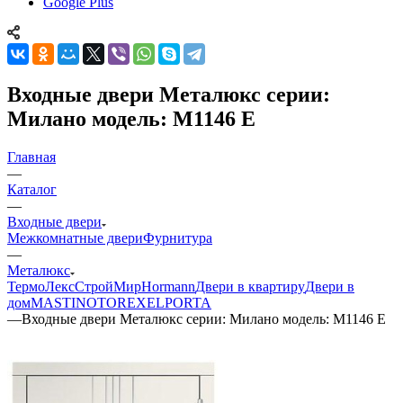
Google Plus
Входные двери Металюкс серии:
Милано модель: М1146 Е
Главная
—
Каталог
—
Входные двери
Межкомнатные двери
Фурнитура
—
Металюкс
ТермоЛекс
СтройМир
Hormann
Двери в квартиру
Двери в
дом
MASTINO
TOREX
ELPORTA
—
Входные двери Металюкс серии: Милано модель: М1146 Е