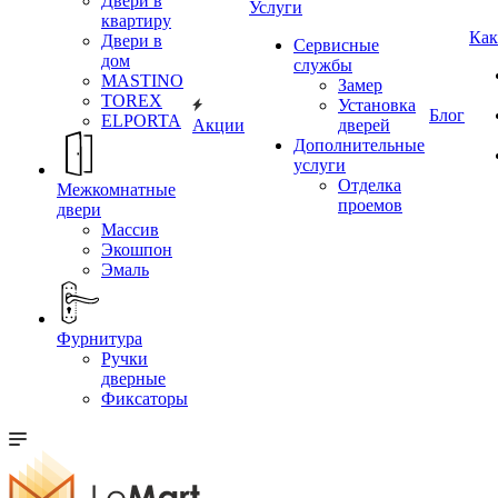
Двери в
Услуги
квартиру
Как
Двери в
Сервисные
дом
службы
MASTINO
Замер
TOREX
Установка
Блог
ELPORTA
Акции
дверей
Дополнительные
услуги
Отделка
Межкомнатные
проемов
двери
Массив
Экошпон
Эмаль
Фурнитура
Ручки
дверные
Фиксаторы