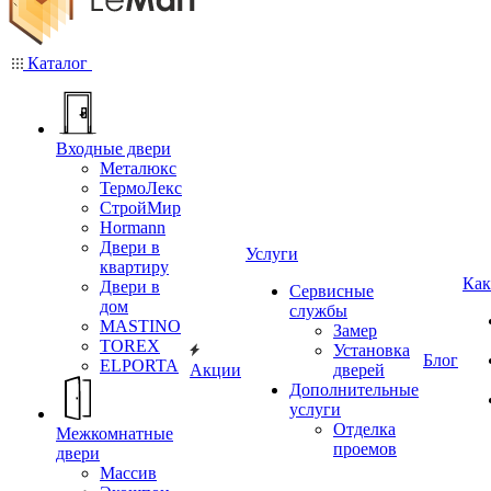
Каталог
Входные двери
Металюкс
ТермоЛекс
СтройМир
Hormann
Двери в
Услуги
квартиру
Как
Двери в
Сервисные
дом
службы
MASTINO
Замер
TOREX
Установка
Блог
ELPORTA
Акции
дверей
Дополнительные
услуги
Отделка
Межкомнатные
проемов
двери
Массив