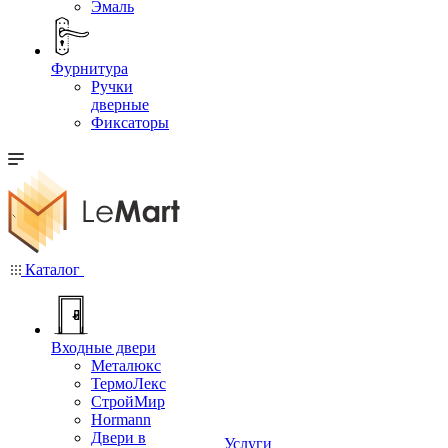
Эмаль
Фурнитура
Ручки
дверные
Фиксаторы
Каталог
Входные двери
Металюкс
ТермоЛекс
СтройМир
Hormann
Двери в
Услуги