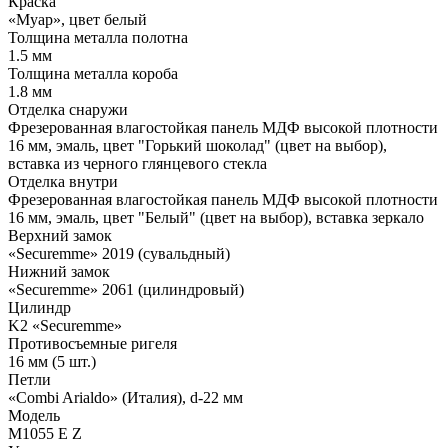
Краска
«Муар», цвет белый
Толщина металла полотна
1.5 мм
Толщина металла короба
1.8 мм
Отделка снаружи
Фрезерованная влагостойкая панель МДФ высокой плотности
16 мм, эмаль, цвет "Горький шоколад" (цвет на выбор),
вставка из черного глянцевого стекла
Отделка внутри
Фрезерованная влагостойкая панель МДФ высокой плотности
16 мм, эмаль, цвет "Белый" (цвет на выбор), вставка зеркало
Верхний замок
«Securemme» 2019 (сувальдный)
Нижний замок
«Securemme» 2061 (цилиндровый)
Цилиндр
K2 «Securemme»
Противосъемные ригеля
16 мм (5 шт.)
Петли
«Combi Arialdo» (Италия), d-22 мм
Модель
М1055 Е Z