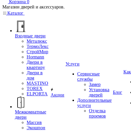
Корзина
0
Магазин дверей и аксессуаров.
Каталог
Входные двери
Металюкс
ТермоЛекс
СтройМир
Hormann
Двери в
Услуги
квартиру
Как
Двери в
Сервисные
дом
службы
MASTINO
Замер
TOREX
Установка
Блог
ELPORTA
Акции
дверей
Дополнительные
услуги
Отделка
Межкомнатные
проемов
двери
Массив
Экошпон