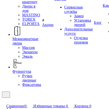
квартиру
Как
Двери в
Сервисные
дом
службы
MASTINO
Замер
TOREX
Установка
Блог
ELPORTA
Акции
дверей
Дополнительные
услуги
Отделка
Межкомнатные
проемов
двери
Массив
Экошпон
Эмаль
Фурнитура
Ручки
дверные
Фиксаторы
Сравнение
0
Избранные товары
0
Корзина
0