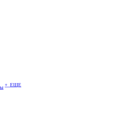
+ ЕЩЕ
ты