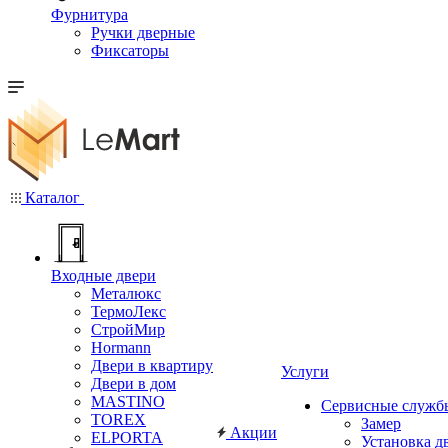
Фурнитура
Ручки дверные
Фиксаторы
Каталог
Входные двери
Металюкс
ТермоЛекс
СтройМир
Hormann
Двери в квартиру
Услуги
Двери в дом
MASTINO
Сервисные служб
TOREX
Замер
Акции
ELPORTA
Установка д