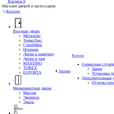
Корзина
0
Магазин дверей и аксессуаров.
Каталог
Входные двери
Металюкс
ТермоЛекс
СтройМир
Hormann
Двери в квартиру
Услуги
Двери в дом
MASTINO
Сервисные служб
TOREX
Замер
Акции
ELPORTA
Установка д
Дополнительные 
Отделка пр
Межкомнатные двери
Массив
Экошпон
Эмаль