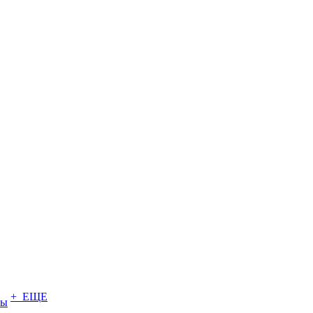
+ ЕЩЕ
ты