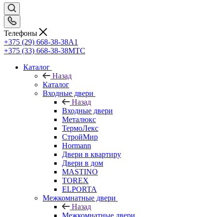
Телефоны
+375 (29) 668-38-38
A1
+375 (33) 668-38-38
МТС
Каталог
Назад
Каталог
Входные двери
Назад
Входные двери
Металюкс
ТермоЛекс
СтройМир
Hormann
Двери в квартиру
Двери в дом
MASTINO
TOREX
ELPORTA
Межкомнатные двери
Назад
Межкомнатные двери