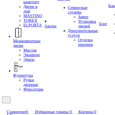
квартиру
Как
Двери в
Сервисные
дом
службы
MASTINO
Замер
TOREX
Установка
Блог
ELPORTA
Акции
дверей
Дополнительные
услуги
Отделка
Межкомнатные
проемов
двери
Массив
Экошпон
Эмаль
Фурнитура
Ручки
дверные
Фиксаторы
Сравнение
0
Избранные товары
0
Корзина
0