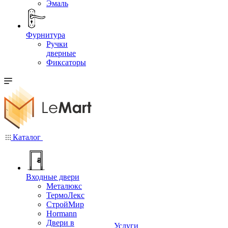
Эмаль
Фурнитура
Ручки
дверные
Фиксаторы
Каталог
Входные двери
Металюкс
ТермоЛекс
СтройМир
Hormann
Двери в
Услуги