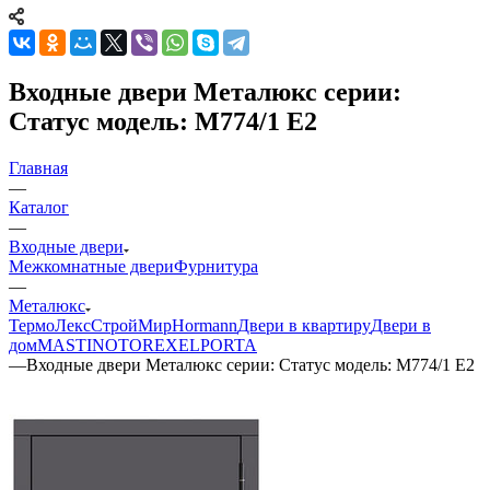
Входные двери Металюкс серии:
Статус модель: М774/1 Е2
Главная
—
Каталог
—
Входные двери
Межкомнатные двери
Фурнитура
—
Металюкс
ТермоЛекс
СтройМир
Hormann
Двери в квартиру
Двери в
дом
MASTINO
TOREX
ELPORTA
—
Входные двери Металюкс серии: Статус модель: М774/1 Е2