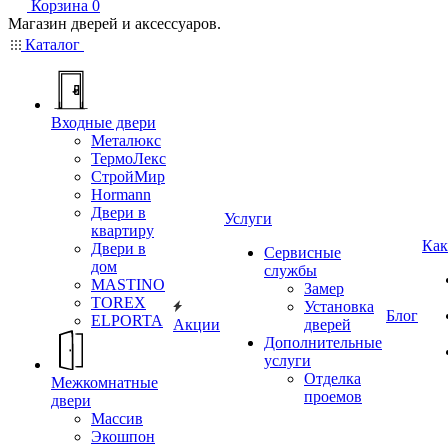
Корзина
0
Магазин дверей и аксессуаров.
Каталог
Входные двери
Металюкс
ТермоЛекс
СтройМир
Hormann
Двери в
Услуги
квартиру
Как
Двери в
Сервисные
дом
службы
MASTINO
Замер
TOREX
Установка
Блог
ELPORTA
Акции
дверей
Дополнительные
услуги
Отделка
Межкомнатные
проемов
двери
Массив
Экошпон