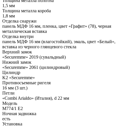
Толщина металла полотна
1,5 мм
Толщина металла короба
1,8 мм
Отделка снаружи
панель МДФ 16 мм, пленка, цвет «Графит» (78), черная
металлическая вставка
Отделка внутри
панель МДФ 16 мм (влагостойкий), эмаль, цвет «Белый»,
вставка из черного глянцевого стекла
Верхний замок
«Securemme» 2019 (сувальдный)
Нижний замок
«Securemme» 2061 (цилиндровый)
Цилиндр
K2 «Securemme»
Противосъемные ригеля
16 мм (3 шт.)
Петли
«Combi Arialdo» (Италия), d 22 мм
Модель
М774/1 Е2
Ночная задвижка
есть
Установка