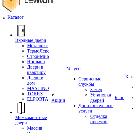
Каталог
Входные двери
Металюкс
ТермоЛекс
СтройМир
Hormann
Двери в
Услуги
квартиру
Как
Двери в
Сервисные
дом
службы
MASTINO
Замер
TOREX
Установка
Блог
ELPORTA
Акции
дверей
Дополнительные
услуги
Отделка
Межкомнатные
проемов
двери
Массив