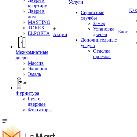
Двери в
Услуги
квартиру
Как
Двери в
Сервисные
дом
службы
MASTINO
Замер
TOREX
Установка
Блог
ELPORTA
Акции
дверей
Дополнительные
услуги
Отделка
Межкомнатные
проемов
двери
Массив
Экошпон
Эмаль
Фурнитура
Ручки
дверные
Фиксаторы