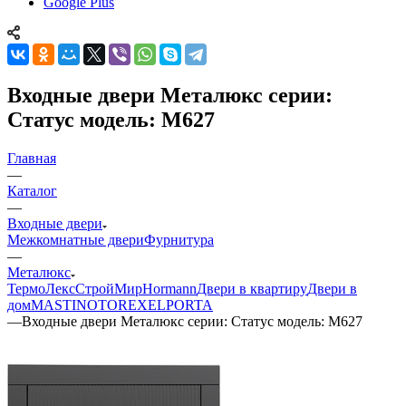
Google Plus
Входные двери Металюкс серии:
Статус модель: М627
Главная
—
Каталог
—
Входные двери
Межкомнатные двери
Фурнитура
—
Металюкс
ТермоЛекс
СтройМир
Hormann
Двери в квартиру
Двери в
дом
MASTINO
TOREX
ELPORTA
—
Входные двери Металюкс серии: Статус модель: М627