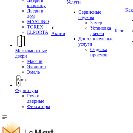
Двери в
Услуги
квартиру
Как
Двери в
Сервисные
дом
службы
MASTINO
Замер
TOREX
Установка
Блог
ELPORTA
Акции
дверей
Дополнительные
услуги
Отделка
Межкомнатные
проемов
двери
Массив
Экошпон
Эмаль
Фурнитура
Ручки
дверные
Фиксаторы