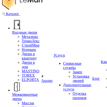
Каталог
Входные двери
Металюкс
ТермоЛекс
СтройМир
Hormann
Двери в
Услуги
квартиру
Как
Двери в
Сервисные
дом
службы
MASTINO
Замер
TOREX
Установка
Блог
ELPORTA
Акции
дверей
Дополнительные
услуги
Отделка
Межкомнатные
проемов
двери
Массив