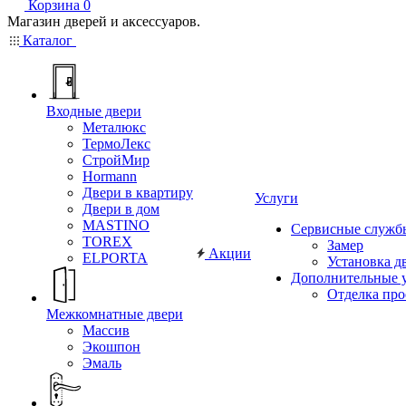
Корзина
0
Магазин дверей и аксессуаров.
Каталог
Входные двери
Металюкс
ТермоЛекс
СтройМир
Hormann
Двери в квартиру
Услуги
Двери в дом
MASTINO
Сервисные служб
TOREX
Замер
Акции
ELPORTA
Установка д
Дополнительные 
Отделка пр
Межкомнатные двери
Массив
Экошпон
Эмаль