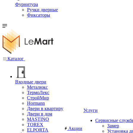
Фурнитура
Ручки дверные
Фиксаторы
Каталог
Входные двери
Металюкс
ТермоЛекс
СтройМир
Hormann
Двери в квартиру
Услуги
Двери в дом
MASTINO
Сервисные служб
TOREX
Замер
Акции
ELPORTA
Установка д