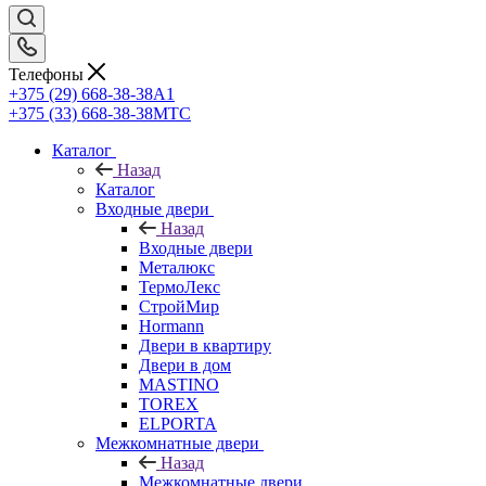
Телефоны
+375 (29) 668-38-38
A1
+375 (33) 668-38-38
МТС
Каталог
Назад
Каталог
Входные двери
Назад
Входные двери
Металюкс
ТермоЛекс
СтройМир
Hormann
Двери в квартиру
Двери в дом
MASTINO
TOREX
ELPORTA
Межкомнатные двери
Назад
Межкомнатные двери