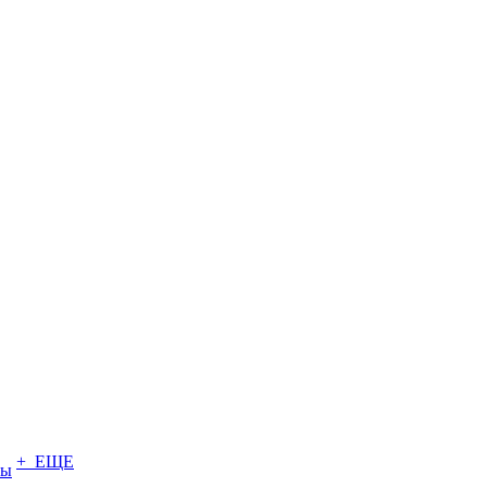
+ ЕЩЕ
ты