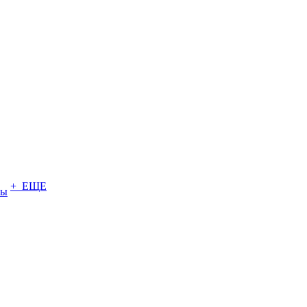
+ ЕЩЕ
ты