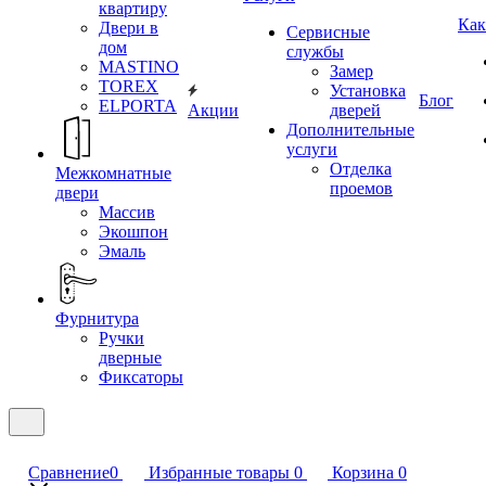
квартиру
Как
Двери в
Сервисные
дом
службы
MASTINO
Замер
TOREX
Установка
Блог
ELPORTA
Акции
дверей
Дополнительные
услуги
Отделка
Межкомнатные
проемов
двери
Массив
Экошпон
Эмаль
Фурнитура
Ручки
дверные
Фиксаторы
Сравнение
0
Избранные товары
0
Корзина
0