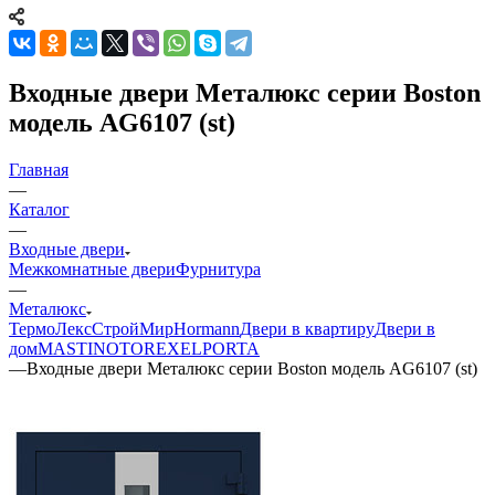
Входные двери Металюкс серии Boston
модель AG6107 (st)
Главная
—
Каталог
—
Входные двери
Межкомнатные двери
Фурнитура
—
Металюкс
ТермоЛекс
СтройМир
Hormann
Двери в квартиру
Двери в
дом
MASTINO
TOREX
ELPORTA
—
Входные двери Металюкс серии Boston модель AG6107 (st)