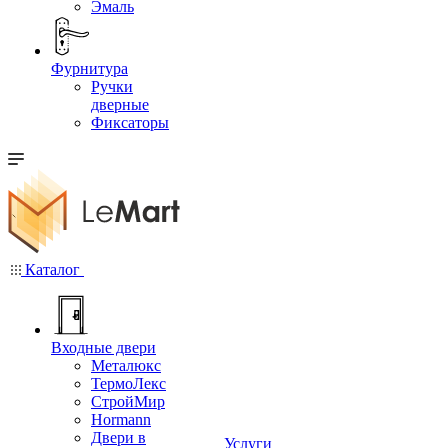
Эмаль
Фурнитура
Ручки
дверные
Фиксаторы
Каталог
Входные двери
Металюкс
ТермоЛекс
СтройМир
Hormann
Двери в
Услуги