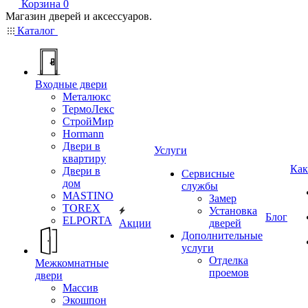
Корзина
0
Магазин дверей и аксессуаров.
Каталог
Входные двери
Металюкс
ТермоЛекс
СтройМир
Hormann
Двери в
Услуги
квартиру
Как
Двери в
Сервисные
дом
службы
MASTINO
Замер
TOREX
Установка
Блог
ELPORTA
Акции
дверей
Дополнительные
услуги
Отделка
Межкомнатные
проемов
двери
Массив
Экошпон