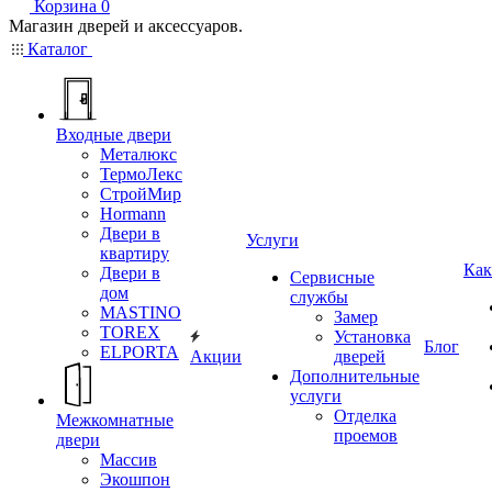
Корзина
0
Магазин дверей и аксессуаров.
Каталог
Входные двери
Металюкс
ТермоЛекс
СтройМир
Hormann
Двери в
Услуги
квартиру
Как
Двери в
Сервисные
дом
службы
MASTINO
Замер
TOREX
Установка
Блог
ELPORTA
Акции
дверей
Дополнительные
услуги
Отделка
Межкомнатные
проемов
двери
Массив
Экошпон