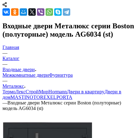
Входные двери Металюкс серии Boston
(полуторные) модель AG6034 (st)
Главная
—
Каталог
—
Входные двери
Межкомнатные двери
Фурнитура
—
Металюкс
ТермоЛекс
СтройМир
Hormann
Двери в квартиру
Двери в
дом
MASTINO
TOREX
ELPORTA
—
Входные двери Металюкс серии Boston (полуторные)
модель AG6034 (st)