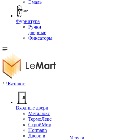
Эмаль
Фурнитура
Ручки
дверные
Фиксаторы
Каталог
Входные двери
Металюкс
ТермоЛекс
СтройМир
Hormann
Двери в
Услуги