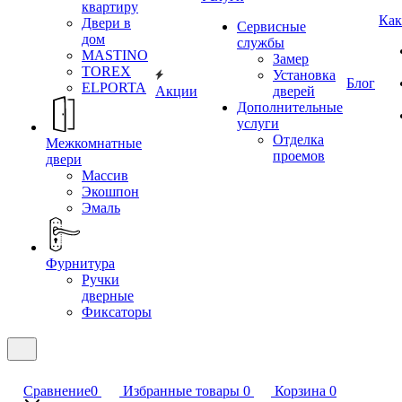
квартиру
Как
Двери в
Сервисные
дом
службы
MASTINO
Замер
TOREX
Установка
Блог
ELPORTA
Акции
дверей
Дополнительные
услуги
Отделка
Межкомнатные
проемов
двери
Массив
Экошпон
Эмаль
Фурнитура
Ручки
дверные
Фиксаторы
Сравнение
0
Избранные товары
0
Корзина
0