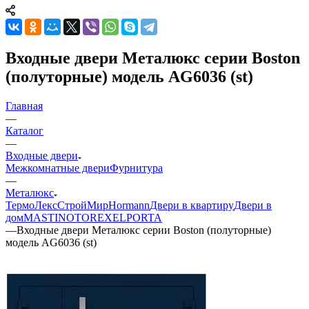
Входные двери Металюкс серии Boston
(полуторные) модель AG6036 (st)
Главная
—
Каталог
—
Входные двери
Межкомнатные двери
Фурнитура
—
Металюкс
ТермоЛекс
СтройМир
Hormann
Двери в квартиру
Двери в
дом
MASTINO
TOREX
ELPORTA
—
Входные двери Металюкс серии Boston (полуторные)
модель AG6036 (st)