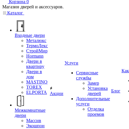
Корзина
0
Магазин дверей и аксессуаров.
Каталог
Входные двери
Металюкс
ТермоЛекс
СтройМир
Hormann
Двери в
Услуги
квартиру
Как
Двери в
Сервисные
дом
службы
MASTINO
Замер
TOREX
Установка
Блог
ELPORTA
Акции
дверей
Дополнительные
услуги
Отделка
Межкомнатные
проемов
двери
Массив
Экошпон