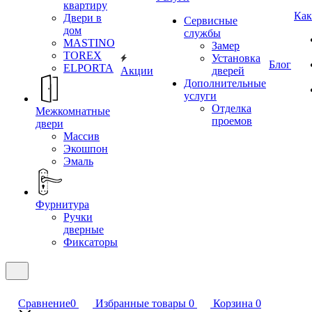
квартиру
Как
Двери в
Сервисные
дом
службы
MASTINO
Замер
TOREX
Установка
Блог
ELPORTA
Акции
дверей
Дополнительные
услуги
Отделка
Межкомнатные
проемов
двери
Массив
Экошпон
Эмаль
Фурнитура
Ручки
дверные
Фиксаторы
Сравнение
0
Избранные товары
0
Корзина
0