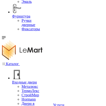
Эмаль
Фурнитура
Ручки
дверные
Фиксаторы
Каталог
Входные двери
Металюкс
ТермоЛекс
СтройМир
Hormann
Двери в
Услуги