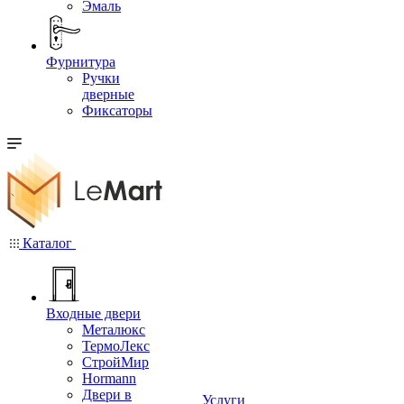
Эмаль
Фурнитура
Ручки
дверные
Фиксаторы
Каталог
Входные двери
Металюкс
ТермоЛекс
СтройМир
Hormann
Двери в
Услуги