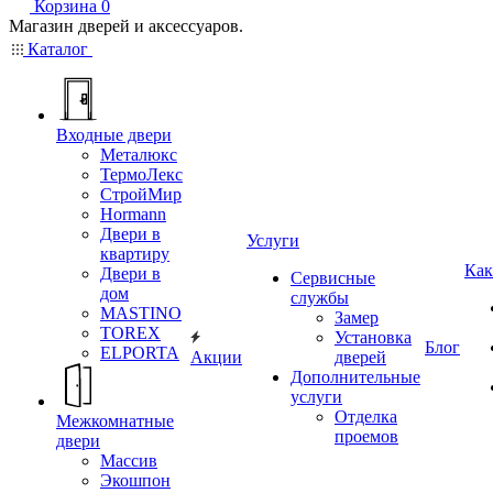
Корзина
0
Магазин дверей и аксессуаров.
Каталог
Входные двери
Металюкс
ТермоЛекс
СтройМир
Hormann
Двери в
Услуги
квартиру
Как
Двери в
Сервисные
дом
службы
MASTINO
Замер
TOREX
Установка
Блог
ELPORTA
Акции
дверей
Дополнительные
услуги
Отделка
Межкомнатные
проемов
двери
Массив
Экошпон