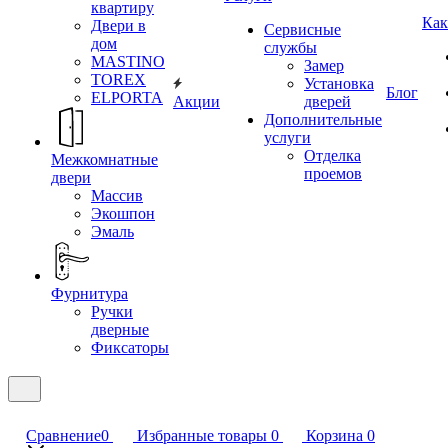
квартиру
Как
Двери в
Сервисные
дом
службы
MASTINO
Замер
TOREX
Установка
Блог
ELPORTA
Акции
дверей
Дополнительные
услуги
Отделка
Межкомнатные
проемов
двери
Массив
Экошпон
Эмаль
Фурнитура
Ручки
дверные
Фиксаторы
Сравнение
0
Избранные товары
0
Корзина
0