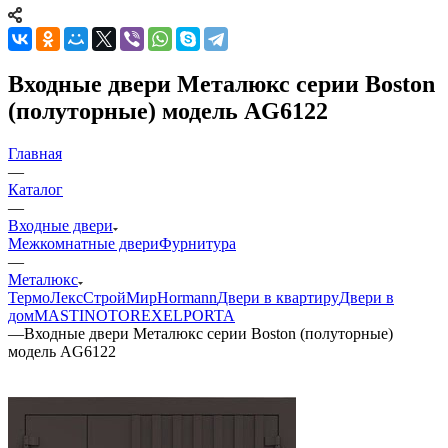
Входные двери Металюкс серии Boston
(полуторные) модель AG6122
Главная
—
Каталог
—
Входные двери
Межкомнатные двери
Фурнитура
—
Металюкс
ТермоЛекс
СтройМир
Hormann
Двери в квартиру
Двери в
дом
MASTINO
TOREX
ELPORTA
—
Входные двери Металюкс серии Boston (полуторные)
модель AG6122