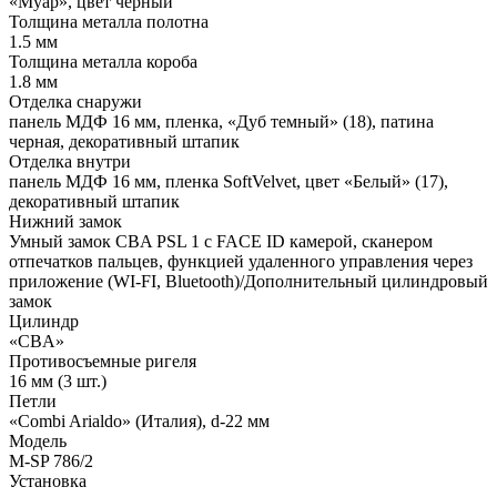
«Муар», цвет черный
Толщина металла полотна
1.5 мм
Толщина металла короба
1.8 мм
Отделка снаружи
панель МДФ 16 мм, пленка, «Дуб темный» (18), патина
черная, декоративный штапик
Отделка внутри
панель МДФ 16 мм, пленка SoftVelvet, цвет «Белый» (17),
декоративный штапик
Нижний замок
Умный замок CBA PSL 1 с FACE ID камерой, сканером
отпечатков пальцев, функцией удаленного управления через
приложение (WI-FI, Bluetooth)/Дополнительный цилиндровый
замок
Цилиндр
«CBA»
Противосъемные ригеля
16 мм (3 шт.)
Петли
«Combi Arialdo» (Италия), d-22 мм
Модель
М-SP 786/2
Установка