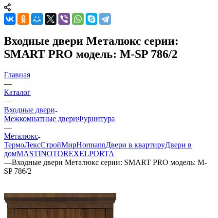
Входные двери Металюкс серии:
SMART PRO модель: М-SP 786/2
Главная
—
Каталог
—
Входные двери
Межкомнатные двери
Фурнитура
—
Металюкс
ТермоЛекс
СтройМир
Hormann
Двери в квартиру
Двери в
дом
MASTINO
TOREX
ELPORTA
—
Входные двери Металюкс серии: SMART PRO модель: М-
SP 786/2