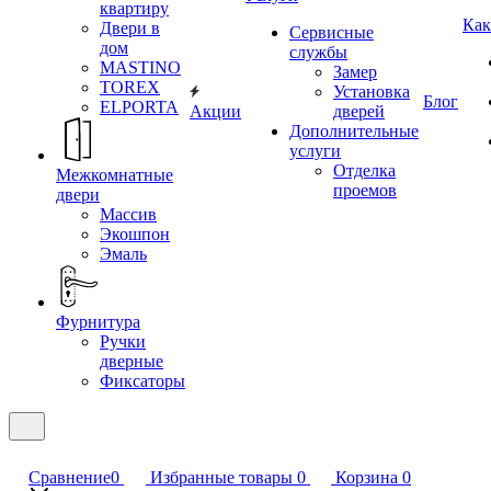
квартиру
Как
Двери в
Сервисные
дом
службы
MASTINO
Замер
TOREX
Установка
Блог
ELPORTA
Акции
дверей
Дополнительные
услуги
Отделка
Межкомнатные
проемов
двери
Массив
Экошпон
Эмаль
Фурнитура
Ручки
дверные
Фиксаторы
Сравнение
0
Избранные товары
0
Корзина
0