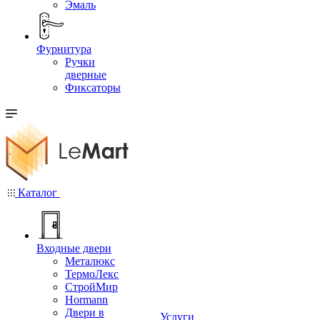
Эмаль
Фурнитура
Ручки
дверные
Фиксаторы
Каталог
Входные двери
Металюкс
ТермоЛекс
СтройМир
Hormann
Двери в
Услуги