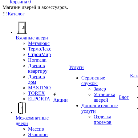
Корзина
0
Магазин дверей и аксессуаров.
Каталог
Входные двери
Металюкс
ТермоЛекс
СтройМир
Hormann
Двери в
Услуги
квартиру
Как
Двери в
Сервисные
дом
службы
MASTINO
Замер
TOREX
Установка
Блог
ELPORTA
Акции
дверей
Дополнительные
услуги
Отделка
Межкомнатные
проемов
двери
Массив
Экошпон