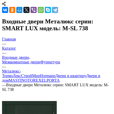
Входные двери Металюкс серии:
SMART LUX модель: М-SL 738
Главная
—
Каталог
—
Входные двери
Межкомнатные двери
Фурнитура
—
Металюкс
ТермоЛекс
СтройМир
Hormann
Двери в квартиру
Двери в
дом
MASTINO
TOREX
ELPORTA
—
Входные двери Металюкс серии: SMART LUX модель: М-
SL 738