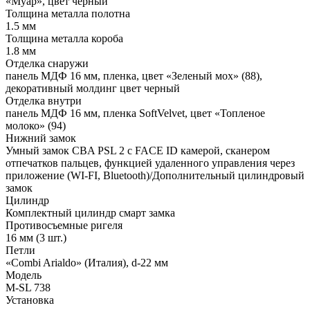
«Муар», цвет черный
Толщина металла полотна
1.5 мм
Толщина металла короба
1.8 мм
Отделка снаружи
панель МДФ 16 мм, пленка, цвет «Зеленый мох» (88),
декоративный молдинг цвет черный
Отделка внутри
панель МДФ 16 мм, пленка SoftVelvet, цвет «Топленое
молоко» (94)
Нижний замок
Умный замок CBA PSL 2 с FACE ID камерой, сканером
отпечатков пальцев, функцией удаленного управления через
приложение (WI-FI, Bluetooth)/Дополнительный цилиндровый
замок
Цилиндр
Комплектный цилиндр смарт замка
Противосъемные ригеля
16 мм (3 шт.)
Петли
«Combi Arialdo» (Италия), d-22 мм
Модель
М-SL 738
Установка