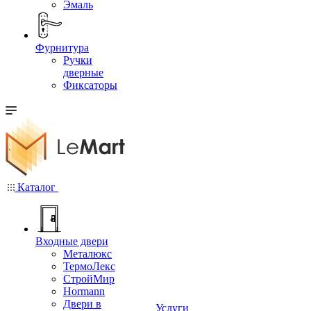
Эмаль
Фурнитура
Ручки
дверные
Фиксаторы
Каталог
Входные двери
Металюкс
ТермоЛекс
СтройМир
Hormann
Двери в
Услуги