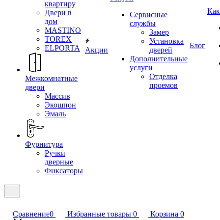
квартиру
Как
Двери в
Сервисные
дом
службы
MASTINO
Замер
TOREX
Установка
Блог
ELPORTA
Акции
дверей
Дополнительные
услуги
Отделка
Межкомнатные
проемов
двери
Массив
Экошпон
Эмаль
Фурнитура
Ручки
дверные
Фиксаторы
Сравнение
0
Избранные товары
0
Корзина
0