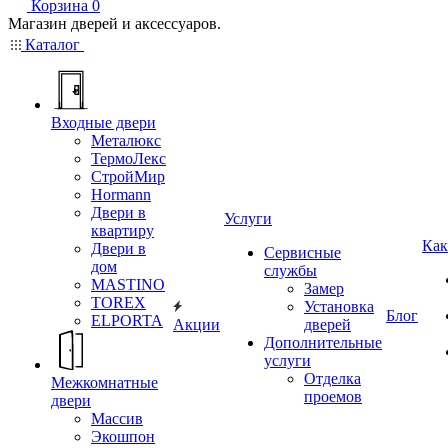
Корзина
0
Магазин дверей и аксессуаров.
Каталог
Входные двери
Металюкс
ТермоЛекс
СтройМир
Hormann
Двери в
Услуги
квартиру
Как
Двери в
Сервисные
дом
службы
MASTINO
Замер
TOREX
Установка
Блог
ELPORTA
Акции
дверей
Дополнительные
услуги
Отделка
Межкомнатные
проемов
двери
Массив
Экошпон