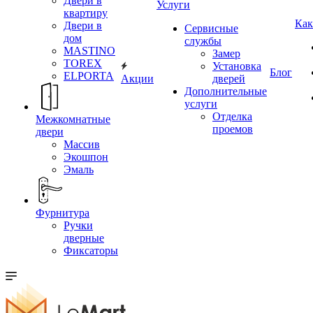
Двери в
Услуги
квартиру
Как
Двери в
Сервисные
дом
службы
MASTINO
Замер
TOREX
Установка
Блог
ELPORTA
Акции
дверей
Дополнительные
услуги
Отделка
Межкомнатные
проемов
двери
Массив
Экошпон
Эмаль
Фурнитура
Ручки
дверные
Фиксаторы