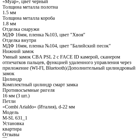
«Муар», цвет черный
Толщина металла полотна
1.5 мм
Толщина металла короба
1.8 мм
Отделка снаружи
МДФ 16мм, пленка №103, цвет "Хвоя"
Отделка внутри
МДФ 16мм, пленка №104, цвет "Балийский песок"
Нижний замок
Умный замок CBA PSL 2 с FACE ID камерой, сканером
отпечатков пальцев, функцией удаленного управления через
приложение (WI-FI, Bluetooth)/Дополнительный цилиндровый
замок
Цилиндр
Комплектный цилиндр смарт замка
Противосъемные ригеля
16 мм (3 шт.)
Петли
«Combi Arialdo» (Италия), d-22 мм
Модель
М-SL 631_1
Установка
квартира
Отзывы