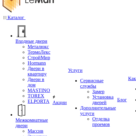
Каталог
Входные двери
Металюкс
ТермоЛекс
СтройМир
Hormann
Двери в
Услуги
квартиру
Как
Двери в
Сервисные
дом
службы
MASTINO
Замер
TOREX
Установка
Блог
ELPORTA
Акции
дверей
Дополнительные
услуги
Отделка
Межкомнатные
проемов
двери
Массив