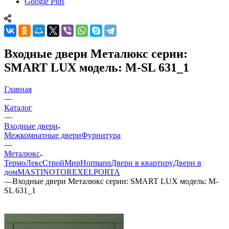
Google Plus
Входные двери Металюкс серии:
SMART LUX модель: М-SL 631_1
Главная
—
Каталог
—
Входные двери
Межкомнатные двери
Фурнитура
—
Металюкс
ТермоЛекс
СтройМир
Hormann
Двери в квартиру
Двери в
дом
MASTINO
TOREX
ELPORTA
—
Входные двери Металюкс серии: SMART LUX модель: М-
SL 631_1