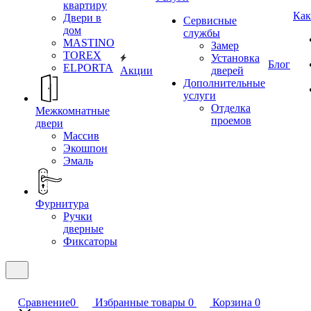
квартиру
Как
Двери в
Сервисные
дом
службы
MASTINO
Замер
TOREX
Установка
Блог
ELPORTA
Акции
дверей
Дополнительные
услуги
Отделка
Межкомнатные
проемов
двери
Массив
Экошпон
Эмаль
Фурнитура
Ручки
дверные
Фиксаторы
Сравнение
0
Избранные товары
0
Корзина
0