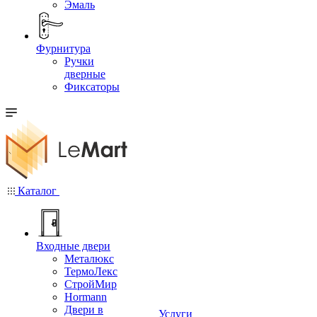
Эмаль
Фурнитура
Ручки
дверные
Фиксаторы
Каталог
Входные двери
Металюкс
ТермоЛекс
СтройМир
Hormann
Двери в
Услуги