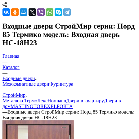
Входные двери СтройМир серии: Норд
85 Термико модель: Входная дверь
НС-18Н23
Главная
—
Каталог
—
Входные двери
Межкомнатные двери
Фурнитура
—
СтройМир
Металюкс
ТермоЛекс
Hormann
Двери в квартиру
Двери в
дом
MASTINO
TOREX
ELPORTA
—
Входные двери СтройМир серии: Норд 85 Термико модель:
Входная дверь НС-18Н23