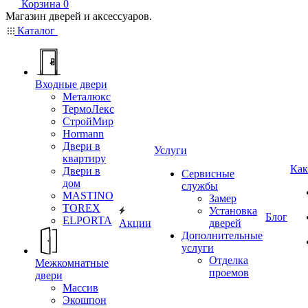
Корзина
0
Магазин дверей и аксессуаров.
Каталог
Входные двери
Металюкс
ТермоЛекс
СтройМир
Hormann
Двери в
Услуги
квартиру
Как
Двери в
Сервисные
дом
службы
MASTINO
Замер
TOREX
Установка
Блог
ELPORTA
Акции
дверей
Дополнительные
услуги
Отделка
Межкомнатные
проемов
двери
Массив
Экошпон