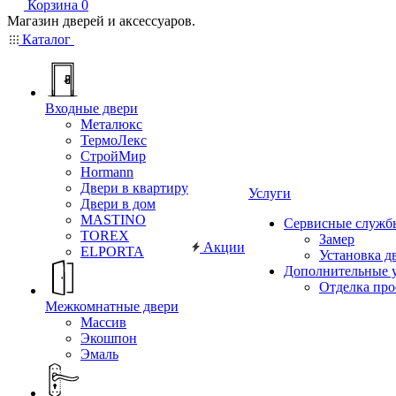
Корзина
0
Магазин дверей и аксессуаров.
Каталог
Входные двери
Металюкс
ТермоЛекс
СтройМир
Hormann
Двери в квартиру
Услуги
Двери в дом
MASTINO
Сервисные служб
TOREX
Замер
Акции
ELPORTA
Установка д
Дополнительные 
Отделка пр
Межкомнатные двери
Массив
Экошпон
Эмаль