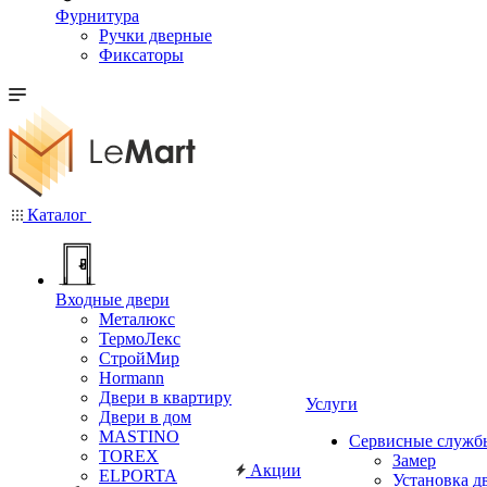
Фурнитура
Ручки дверные
Фиксаторы
Каталог
Входные двери
Металюкс
ТермоЛекс
СтройМир
Hormann
Двери в квартиру
Услуги
Двери в дом
MASTINO
Сервисные служб
TOREX
Замер
Акции
ELPORTA
Установка д