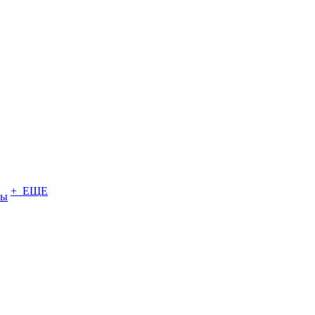
+ ЕЩЕ
ты