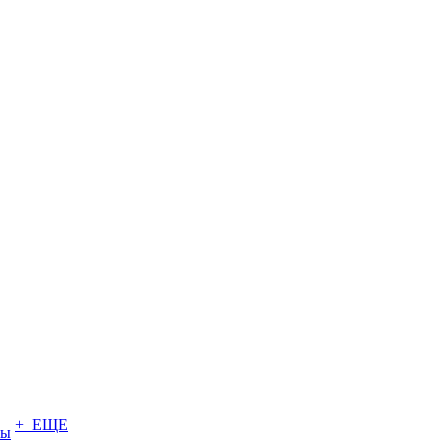
+ ЕЩЕ
ты