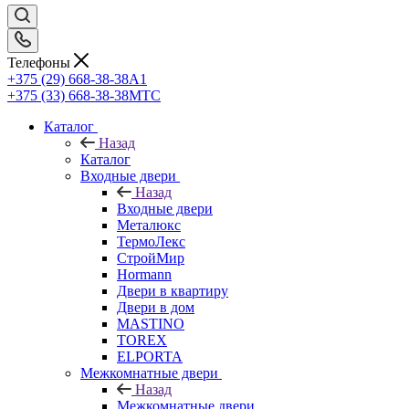
Телефоны
+375 (29) 668-38-38
A1
+375 (33) 668-38-38
МТС
Каталог
Назад
Каталог
Входные двери
Назад
Входные двери
Металюкс
ТермоЛекс
СтройМир
Hormann
Двери в квартиру
Двери в дом
MASTINO
TOREX
ELPORTA
Межкомнатные двери
Назад
Межкомнатные двери