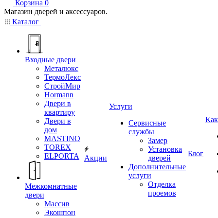
Корзина
0
Магазин дверей и аксессуаров.
Каталог
Входные двери
Металюкс
ТермоЛекс
СтройМир
Hormann
Двери в
Услуги
квартиру
Как
Двери в
Сервисные
дом
службы
MASTINO
Замер
TOREX
Установка
Блог
ELPORTA
Акции
дверей
Дополнительные
услуги
Отделка
Межкомнатные
проемов
двери
Массив
Экошпон