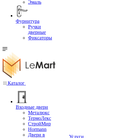
Эмаль
Фурнитура
Ручки
дверные
Фиксаторы
Каталог
Входные двери
Металюкс
ТермоЛекс
СтройМир
Hormann
Двери в
Услуги