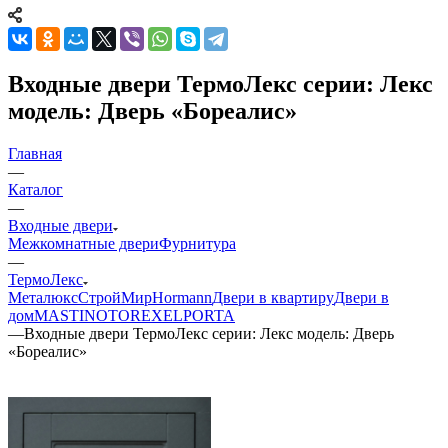
Входные двери ТермоЛекс серии: Лекс
модель: Дверь «Бореалис»
Главная
—
Каталог
—
Входные двери
Межкомнатные двери
Фурнитура
—
ТермоЛекс
Металюкс
СтройМир
Hormann
Двери в квартиру
Двери в
дом
MASTINO
TOREX
ELPORTA
—
Входные двери ТермоЛекс серии: Лекс модель: Дверь
«Бореалис»