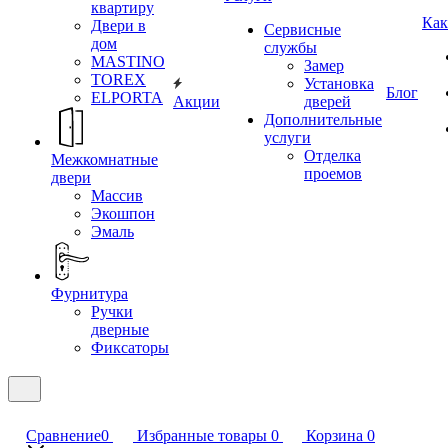
квартиру
Как
Двери в
Сервисные
дом
службы
MASTINO
Замер
TOREX
Установка
Блог
ELPORTA
Акции
дверей
Дополнительные
услуги
Отделка
Межкомнатные
проемов
двери
Массив
Экошпон
Эмаль
Фурнитура
Ручки
дверные
Фиксаторы
Сравнение
0
Избранные товары
0
Корзина
0