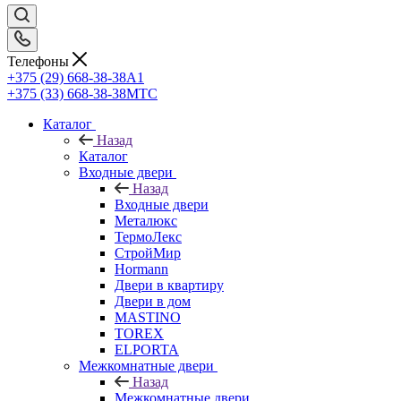
Телефоны
+375 (29) 668-38-38
A1
+375 (33) 668-38-38
МТС
Каталог
Назад
Каталог
Входные двери
Назад
Входные двери
Металюкс
ТермоЛекс
СтройМир
Hormann
Двери в квартиру
Двери в дом
MASTINO
TOREX
ELPORTA
Межкомнатные двери
Назад
Межкомнатные двери