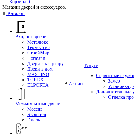
Корзина
0
Магазин дверей и аксессуаров.
Каталог
Входные двери
Металюкс
ТермоЛекс
СтройМир
Hormann
Двери в квартиру
Услуги
Двери в дом
MASTINO
Сервисные служб
TOREX
Замер
Акции
ELPORTA
Установка д
Дополнительные 
Отделка пр
Межкомнатные двери
Массив
Экошпон
Эмаль