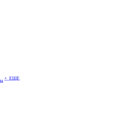
+ ЕЩЕ
ты