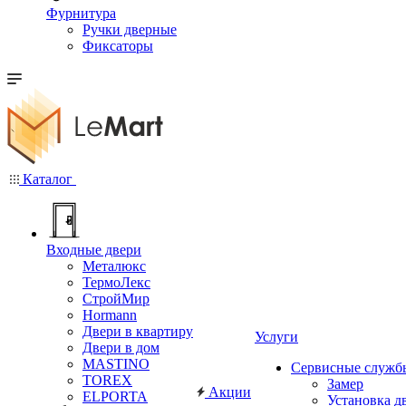
Фурнитура
Ручки дверные
Фиксаторы
Каталог
Входные двери
Металюкс
ТермоЛекс
СтройМир
Hormann
Двери в квартиру
Услуги
Двери в дом
MASTINO
Сервисные служб
TOREX
Замер
Акции
ELPORTA
Установка д