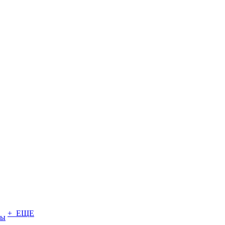
+ ЕЩЕ
ты