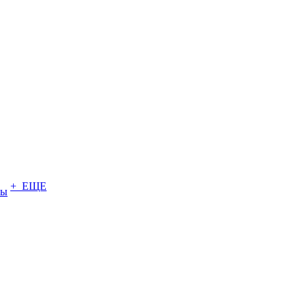
+ ЕЩЕ
ты