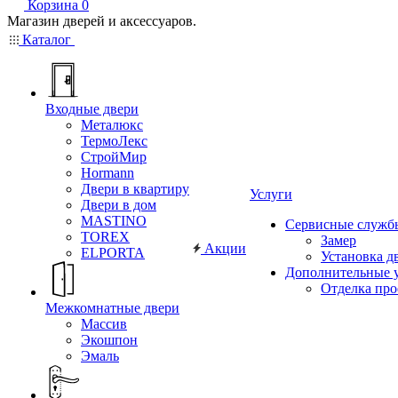
Корзина
0
Магазин дверей и аксессуаров.
Каталог
Входные двери
Металюкс
ТермоЛекс
СтройМир
Hormann
Двери в квартиру
Услуги
Двери в дом
MASTINO
Сервисные служб
TOREX
Замер
Акции
ELPORTA
Установка д
Дополнительные 
Отделка пр
Межкомнатные двери
Массив
Экошпон
Эмаль