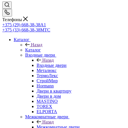
Телефоны
+375 (29) 668-38-38
A1
+375 (33) 668-38-38
МТС
Каталог
Назад
Каталог
Входные двери
Назад
Входные двери
Металюкс
ТермоЛекс
СтройМир
Hormann
Двери в квартиру
Двери в дом
MASTINO
TOREX
ELPORTA
Межкомнатные двери
Назад
Межкомнатные двери