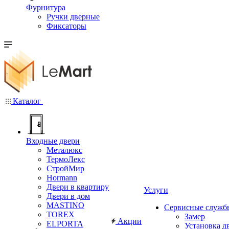
Фурнитура
Ручки дверные
Фиксаторы
Каталог
Входные двери
Металюкс
ТермоЛекс
СтройМир
Hormann
Двери в квартиру
Услуги
Двери в дом
MASTINO
Сервисные служб
TOREX
Замер
Акции
ELPORTA
Установка д