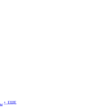
+ ЕЩЕ
ты